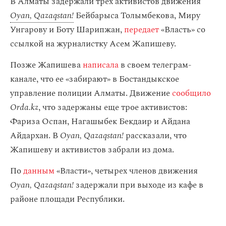
В Алматы задержали трех активистов движения
Oyan, Qazaqstan!
Бейбарыса Толымбекова, Миру
Унгарову и Боту Шарипжан,
передает
«Власть» со
ссылкой на журналистку Асем Жапишеву.
Позже Жапишева
написала
в своем телеграм-
канале, что ее «забирают» в Бостандыкское
управление полиции Алматы. Движение
сообщило
Orda.kz
, что задержаны еще трое активистов:
Фариза Оспан, Нагашыбек Бекдаир и Айдана
Айдархан. В
Oyan, Qazaqstan!
рассказали, что
Жапишеву и активистов забрали из дома.
По
данным
«Власти», четырех членов движения
Oyan, Qazaqstan!
задержали при выходе из кафе в
районе площади Республики.