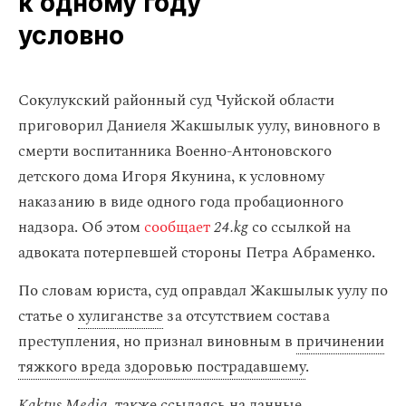
к одному году
условно
Сокулукский районный суд Чуйской области
приговорил Даниеля Жакшылык уулу, виновного в
смерти воспитанника Военно-Антоновского
детского дома Игоря Якунина, к условному
наказанию в виде одного года пробационного
надзора. Об этом
сообщает
24.kg
со ссылкой на
адвоката потерпевшей стороны Петра Абраменко.
По словам юриста, суд оправдал Жакшылык уулу по
статье о
хулиганстве
за отсутствием состава
преступления, но признал виновным в
причинении
тяжкого вреда здоровью пострадавшему
.
Kaktus Media
, также ссылаясь на данные