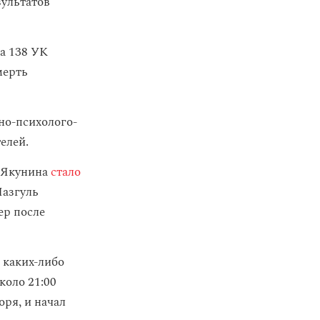
зультатов
а 138 УК
мерть
но-психолого-
елей.
я Якунина
стало
Назгуль
ер после
 каких-либо
около 21:00
оря, и начал