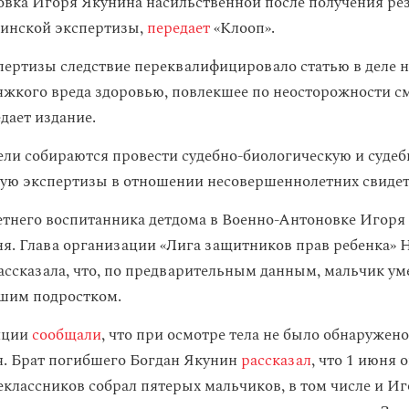
вка Игоря Якунина насильственной после получения ре
цинской экспертизы,
передает
«Клооп».
пертизы следствие переквалифицировало статью в деле н
яжкого вреда здоровью, повлекшее по неосторожности с
едает издание.
ли собираются провести судебно-биологическую и судеб
ую экспертизы в отношении несовершеннолетних свидет
етнего воспитанника детдома в Военно-Антоновке Игор
я. Глава организации «Лига защитников прав ребенка» 
ассказала, что, по предварительным данным, мальчик ум
шим подростком.
иции
сообщали
, что при осмотре тела не было обнаружено
я. Брат погибшего Богдан Якунин
рассказал
, что 1 июня 
еклассников собрал пятерых мальчиков, в том числе и Иг