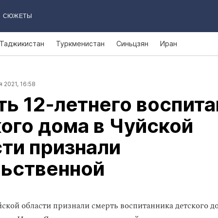
СЮЖЕТЫ
Таджикистан
Туркменистан
Синьцзян
Иран
 2021, 16:58
ь 12‑летнего воспита
ого дома в Чуйской
ти признали
льственной
ской области признали смерть воспитанника детского до