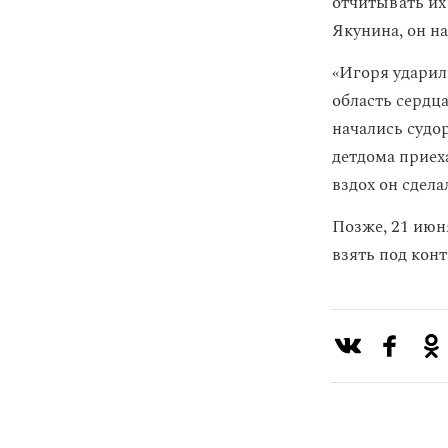
отчитывать их
Якунина, он на
«Игоря ударил
область сердца
начались судо
детдома приех
вздох он сдела
Позже, 21 июн
взять под конт