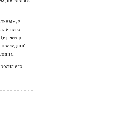
ем, по словам
ильным, в
л. У него
 Директор
о последний
унина.
росил его