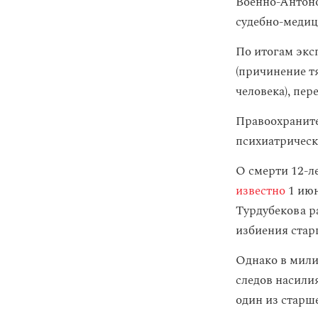
Военно-Антоно
судебно-меди
По итогам экс
(причинение т
человека), пер
Правоохраните
психиатрическ
О смерти 12-л
известно
1 июн
Турдубекова р
избиения стар
Однако в мил
следов насили
один из старш