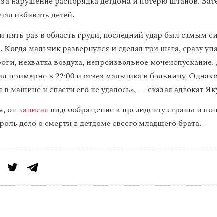
 за нарушение распорядка детдома и потерю штанов. Зат
чал избивать детей.
и пять раз в область груди, последний удар был самым с
. Когда мальчик развернулся и сделал три шага, сразу упа
роги, нехватка воздуха, непроизвольное мочеиспускание.
ал примерно в 22:00 и отвез мальчика в больницу. Однак
л в машине и спасти его не удалось», — сказал адвокат Як
я, он
записал
видеообращение к президенту страны и поп
роль дело о смерти в детдоме своего младшего брата.