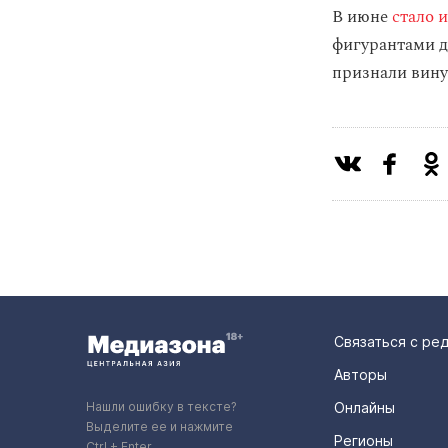
В июне
стало 
фигурантами д
признали вину
Связаться с ре
Авторы
Нашли ошибку в тексте?
Онлайны
Выделите ее и нажмите
Регионы
Ctrl + Enter