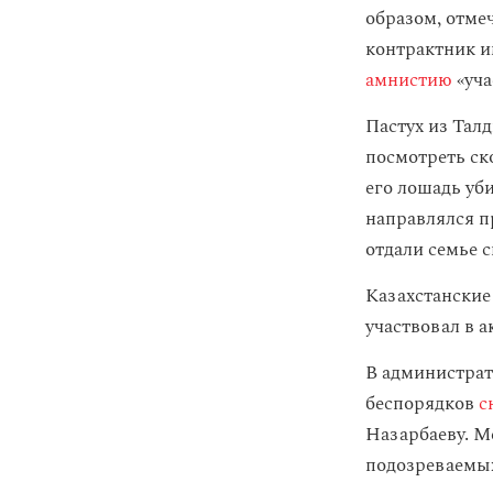
образом, отме
контрактник и
амнистию
«уча
Пастух из Тал
посмотреть ско
его лошадь уби
направлялся п
отдали семье с
Казахстански
участвовал в а
В администрат
беспорядков
с
Назарбаеву. 
подозреваемых