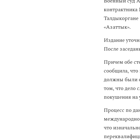
Военный суд А
контрактника 
Талдыкоргане 
«Азаттык».
Издание уточн
После заседан
Причем обе ст
сообщила, что
должны были о
том, что дело 
покушения на 
Процесс по да
международног
что изначальн
переквалифиц