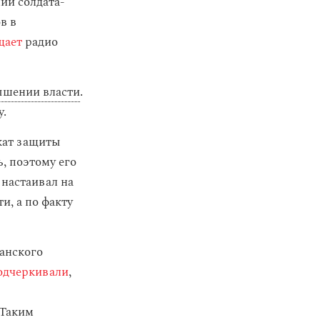
ии солдата-
в в
щает
радио
ышении власти
.
у.
кат защиты
, поэтому его
 настаивал на
и, а по факту
танского
одчеркивали
,
 Таким