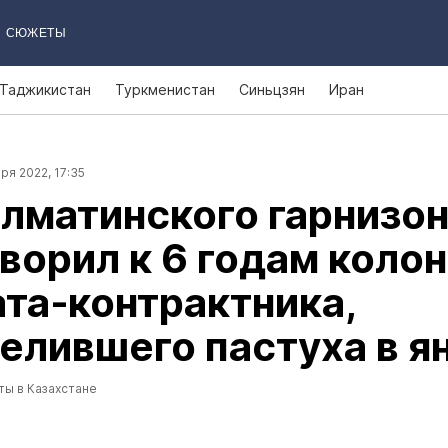
СЮЖЕТЫ
Таджикистан
Туркменистан
Синьцзян
Иран
ря 2022, 17:35
лматинского гарнизо
ворил к 6 годам коло
та‑контрактника,
елившего пастуха в я
ты в Казахстане