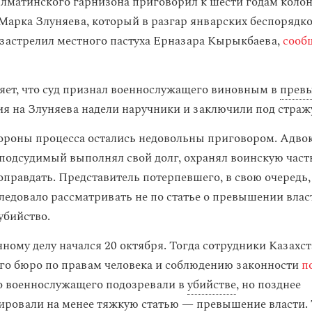
лматинского гарнизона приговорил к шести годам колон
Марка Злуняева, который в разгар январских беспорядко
застрелил местного пастуха Ерназара Кырыкбаева,
сооб
яет, что суд признал военнослужащего виновным в
прев
ия на Злуняева надели наручники и заключили под страж
ороны процесса остались недовольны приговором. Адво
 подсудимый выполнял свой долг, охранял воинскую часть
правдать. Представитель потерпевшего, в свою очередь,
следовало рассматривать не по статье о превышении власт
убийство.
нному делу начался 20 октября. Тогда сотрудники Казахс
о бюро по правам человека и соблюдению законности
п
о военнослужащего подозревали в
убийстве
, но позднее
ировали на менее тяжкую статью —
превышение власти
.