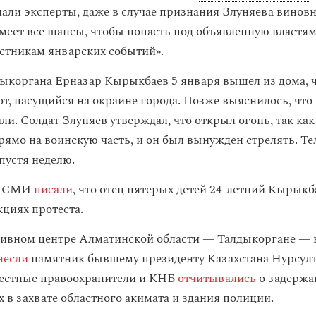
чали эксперты, даже в случае признания Злуняева винов
меет все шансы, чтобы попасть под объявленную властя
стникам январских событий».
дыкоргана Ерназар Кырыкбаев 5 января вышел из дома, 
т, пасущийся на окраине города. Позже выяснилось, что 
ли. Солдат Злуняев утверждал, что открыл огонь, так как
рямо на воинскую часть, и он был вынужден стрелять. Т
пустя неделю.
е СМИ
писали
, что отец пятерых детей 24-летний Кырыкб
кциях протеста.
ивном центре Алматинской области — Талдыкоргане — в
несли
памятник бывшему президенту Казахстана Нурсул
Местные правоохранители и КНБ
отчитывались
о задержа
 в захвате областного
акимата
и здания полиции.