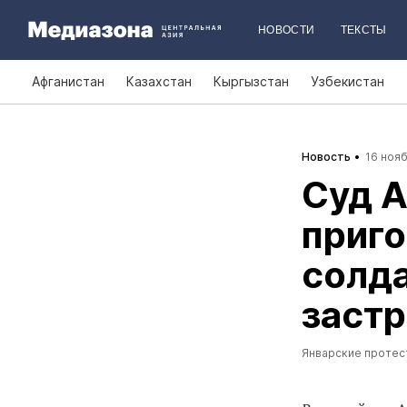
НОВОСТИ
ТЕКСТЫ
Афганистан
Казахстан
Кыргызстан
Узбекистан
Новость
16 нояб
Суд А
приго
солда
застр
Январские протес