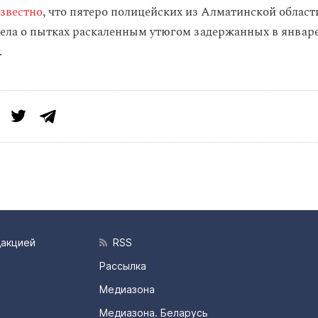
известно
, что пятеро полицейских из Алматинской област
ела о пытках раскаленным утюгом задержанных в январе,
.
дакцией
RSS
Рассылка
Медиазона
Медиазона. Беларусь