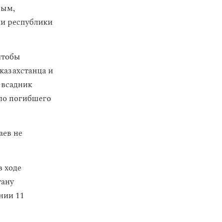
ным,
ми республики
чтобы
казахстанца и
 всадник
ело погибшего
аев не
 ходе
тану
нии 11