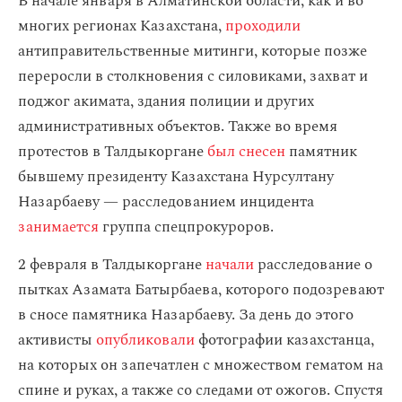
В начале января в Алматинской области, как и во
многих регионах Казахстана,
проходили
антиправительственные митинги, которые позже
переросли в столкновения с силовиками, захват и
поджог акимата, здания полиции и других
административных объектов. Также во время
протестов в Талдыкоргане
был снесен
памятник
бывшему президенту Казахстана Нурсултану
Назарбаеву — расследованием инцидента
занимается
группа спецпрокуроров.
2 февраля в Талдыкоргане
начали
расследование о
пытках Азамата Батырбаева, которого подозревают
в сносе памятника Назарбаеву. За день до этого
активисты
опубликовали
фотографии казахстанца,
на которых он запечатлен с множеством гематом на
спине и руках, а также со следами от ожогов. Спустя