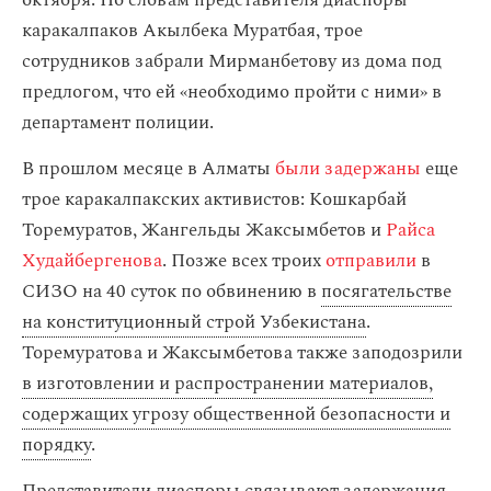
октября. По словам представителя диаспоры
каракалпаков Акылбека Муратбая, трое
сотрудников забрали Мирманбетову из дома под
предлогом, что ей «необходимо пройти с ними» в
департамент полиции.
В прошлом месяце в Алматы
были задержаны
еще
трое каракалпакских активистов: Кошкарбай
Торемуратов, Жангельды Жаксымбетов и
Райса
Худайбергенова
. Позже всех троих
отправили
в
СИЗО на 40 суток по обвинению в
посягательстве
на конституционный строй Узбекистана
.
Торемуратова и Жаксымбетова также заподозрили
в изготовлении и распространении материалов,
содержащих угрозу общественной безопасности и
порядку
.