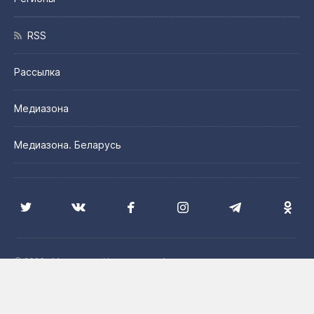
RSS
Рассылка
Медиазона
Медиазона. Беларусь
© 2026 «Медиазона Центральная Азия»
Цитирование материалов сайта допускается с указанием
источника и при наличии активной гиперссылки на сайт
Медиазона. Центральная Азия