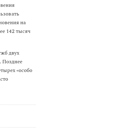
овения
льзовать
новения на
ее 142 тысяч
ужб двух
. Позднее
етырех «особо
асто