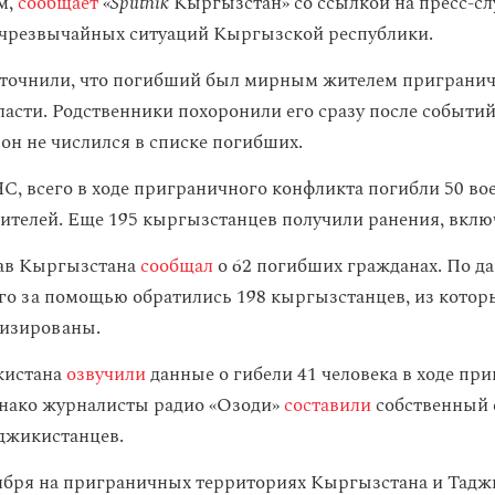
м,
сообщает
«
Sputnik
Кыргызстан» со ссылкой на пресс-с
чрезвычайных ситуаций Кыргызской республики.
точнили, что погибший был мирным жителем приграничн
ласти. Родственники похоронили его сразу после событий
 он не числился в списке погибших.
, всего в ходе приграничного конфликта погибли 50 в
ителей. Еще 195 кыргызстанцев получили ранения, включ
ав Кыргызстана
сообщал
о 62 погибших гражданах. По 
его за помощью обратились 198 кыргызстанцев, из котор
лизированы.
кистана
озвучили
данные о гибели 41 человека в ходе пр
нако журналисты радио «Озоди»
составили
собственный 
джикистанцев.
ября на приграничных территориях Кыргызстана и Тадж