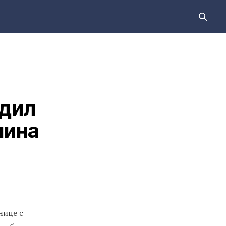
дил
нина
нице с