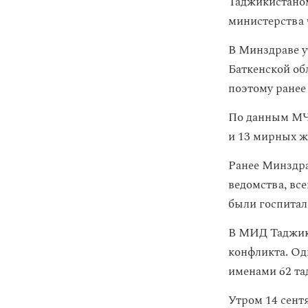
Таджикистано
министерства 
В Минздраве у
Баткенской об
поэтому ранее
По данным МЧС
и 13 мирных ж
Ранее Минздр
ведомства, вс
были госпита
В МИД Таджи
конфликта. Од
именами 62 та
Утром 14 сент