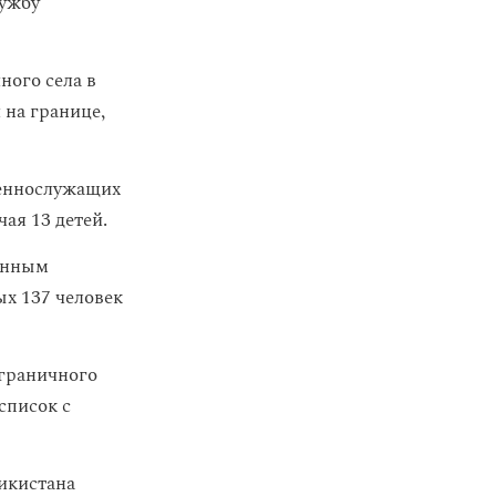
лужбу
ого села в
 на границе,
оеннослужащих
ая 13 детей.
данным
ых 137 человек
играничного
список с
икистана