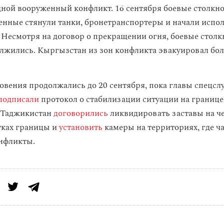
ной вооруженный конфликт. 16 сентября боевые столкн
оенные стянули танки, бронетранспортеры и начали испо
 Несмотря на договор о прекращении огня, боевые столк
лжились. Кыргызстан из зон конфликта эвакуировал бол
овения продолжались до 20 сентября, пока главы спецсл
подписали
протокол о стабилизации ситуации на границе
 Таджикистан
договорились
ликвидировать заставы на ч
тках границы и
установить
камеры на территориях, где ч
нфликты.