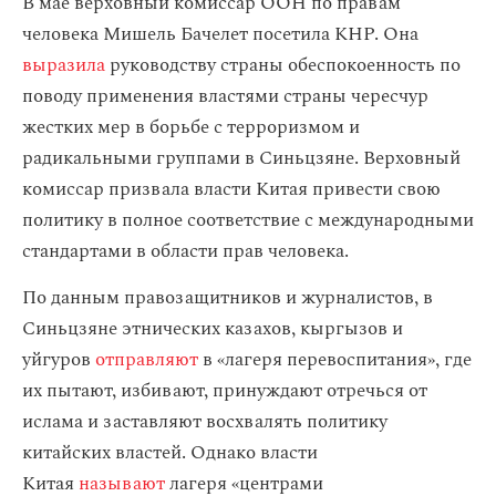
В мае верховный комиссар ООН по правам
человека Мишель Бачелет посетила КНР. Она
выразила
руководству страны обеспокоенность по
поводу применения властями страны чересчур
жестких мер в борьбе с терроризмом и
радикальными группами в Синьцзяне. Верховный
комиссар призвала власти Китая привести свою
политику в полное соответствие с международными
стандартами в области прав человека.
По данным правозащитников и журналистов, в
Синьцзяне этнических казахов, кыргызов и
уйгуров
отправляют
в «лагеря перевоспитания», где
их пытают, избивают, принуждают отречься от
ислама и заставляют восхвалять политику
китайских властей. Однако власти
Китая
называют
лагеря «центрами