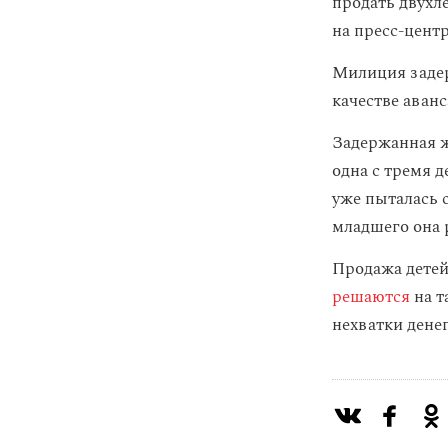
продать двухл
на пресс-цент
Милиция задер
качестве аванс
Задержанная ж
одна с тремя 
уже пыталась с
младшего она р
Продажа детей
решаются
на т
нехватки денег