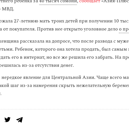
етнего ребенка за
40 тысяч сомони
,
сообщает
«Азия-Плюс»
р МВД.
жала 27-летнюю мать троих детей при получении 10 тыс
а от покупателя. Против нее открыто уголовное дело
о пр
енщина рассказала на допросе, что после развода с муже
детьми. Ребенок, которого она хотела продать, был самы
дать его в интернат, но все же решила его забрать. На п
ешилась из-за отсутствия денег.
 нередкое явление для Центральной Азии. Чаще всего м
акой шаг из-за намерения скрыть нежелательную береме
.