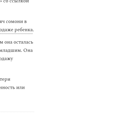
 со ссылкой
яч сомони в
одаже ребенка
.
м она осталась
м младшим. Она
родажу
атери
нность или