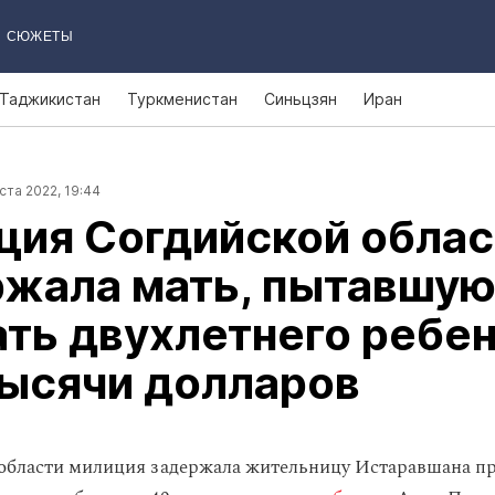
СЮЖЕТЫ
Таджикистан
Туркменистан
Синьцзян
Иран
ста 2022, 19:44
ция Согдийской облас
ржала мать, пытавшу
ть двухлетнего ребе
тысячи долларов
области милиция задержала жительницу Истаравшана п