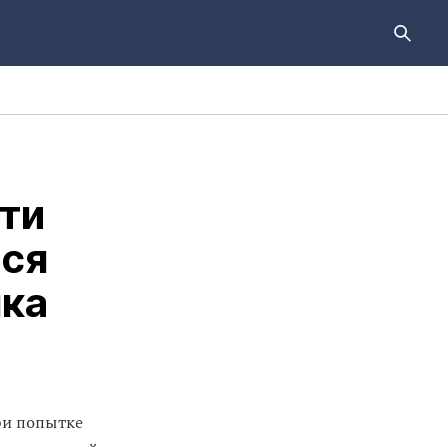
ти
юся
нка
ри попытке