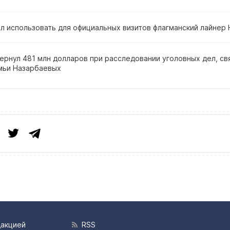
ал использовать для официальных визитов флагманский лайнер
ернул 481 млн долларов при расследовании уголовных дел, св
мьи Назарбаевых
дакцией
RSS