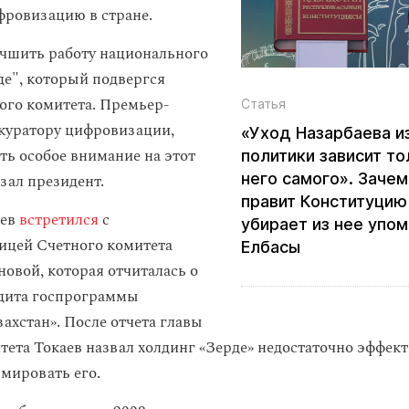
ровизацию в стране.
учшить работу национального
де", который подвергся
ого комитета. Премьер-
Статья
 куратору цифровизации,
«Уход Назарбаева и
ть особое внимание на этот
политики зависит то
него самого». Зачем
зал президент.
правит Конституцию
аев
встретился
с
убирает из нее упо
ицей Счетного комитета
Елбасы
новой, которая отчиталась о
удита госпрограммы
ахстан». После отчета главы
тета Токаев назвал холдинг «Зерде» недостаточно эффек
мировать его.