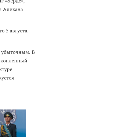
 «Зерде»,
а Алихана
о 5 августа.
я убыточным. В
накопленный
ктуре
куется