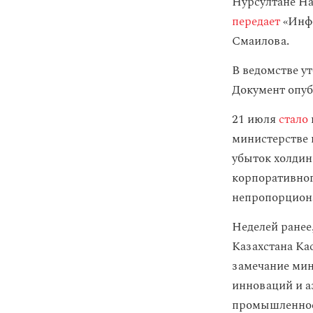
Нурсултане Н
передает
«Инфо
Смаилова.
В ведомстве у
Документ опуб
21 июля
стало
министерстве 
убыток холдин
корпоративног
непропорциона
Неделей ранее
Казахстана К
замечание мин
инноваций и 
промышленнос