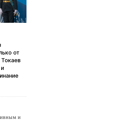
з
лько от
 Токаев
 и
минание
тивным и