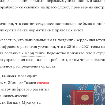
азарбаеве национальный инфокоммуникационный холдинг
рмбюро» со ссылкой на пресс-службу премьер-министр
точнили, что соответствующее постановление было принят
ликуют в банке нормативных правовых актов.
известно, что национальный
IT
-холдинг «Зерде» являетс
цифрового развития уточнили, что с 2016 по 2021 годы 
га составил
7 млрд тенге
. Ведомство признало, что в стру
о управления накопились проблемы, в том числе практи
льное распределение средств.
, 14 июля, президент
асым-Жомарт Токаев
сделал
истру цифрового развития,
аэрокосмической
ти Багдату Мусину за