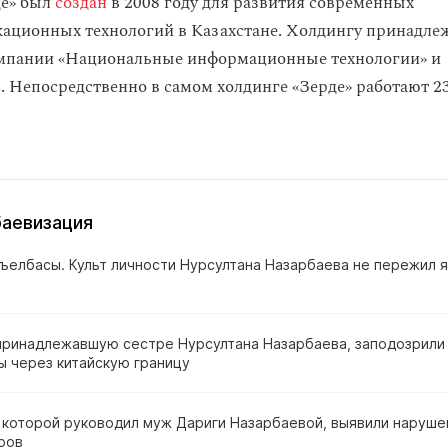
де» был
создан
в 2008 году для развития современных
ционных технологий в Казахстане. Холдингу принадлеж
омпании «Национальные информационные технологии» и
s. Непосредственно в самом холдинге «Зерде» работают 2
аевизация
съелбасы. Культ личности Нурсултана Назарбаева не пережил 
принадлежавшую сестре Нурсултана Назарбаева, заподозрили 
ы через китайскую границу
 которой руководил муж Дариги Назарбаевой, выявили нарушен
ров