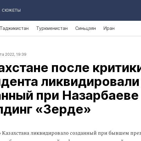
СЮЖЕТЫ
Таджикистан
Туркменистан
Синьцзян
Иран
та 2022, 19:39
ахстане после критик
идента ликвидировали
анный при Назарбаеве
лдинг «Зерде»
 Казахстана ликвидировало созданный при бывшем пре