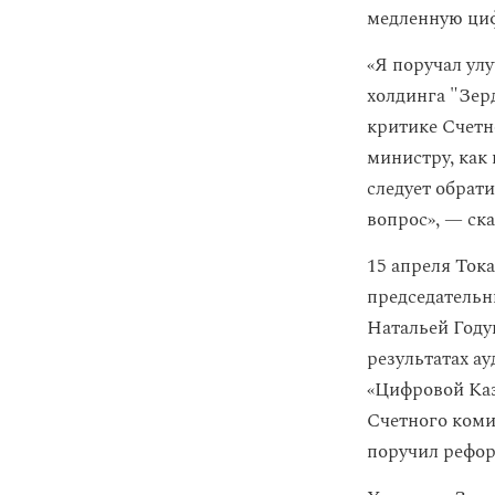
медленную циф
«Я поручал ул
холдинга "Зер
критике Счетн
министру, как
следует обрати
вопрос», — ска
15 апреля Ток
председательн
Натальей Году
результатах а
«Цифровой Каз
Счетного коми
поручил рефор