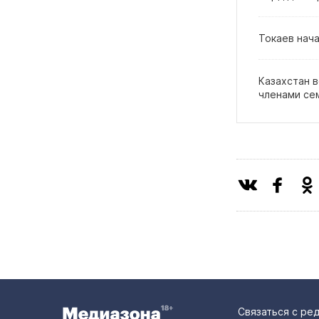
Токаев нач
Казахстан в
членами се
Связаться с ре