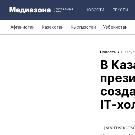
НОВОСТИ
ТЕКСТЫ
Афганистан
Казахстан
Кыргызстан
Узбекистан
Новость
8 авгус
В Каз
през
созд
IT‑хо
Правительство