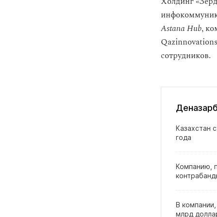
Холдинг «Зер
инфокоммуника
Astana Hub
, к
Qazinnovation
сотрудников.
Деназарб
Казахстан 
года
Компанию, 
контрабанд
В компании,
млрд долла