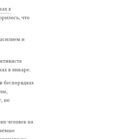
ах к
орилось, что
асилием и
ктивиста
ах в январе.
в беспорядках
ны,
, но
их человек на
няемые