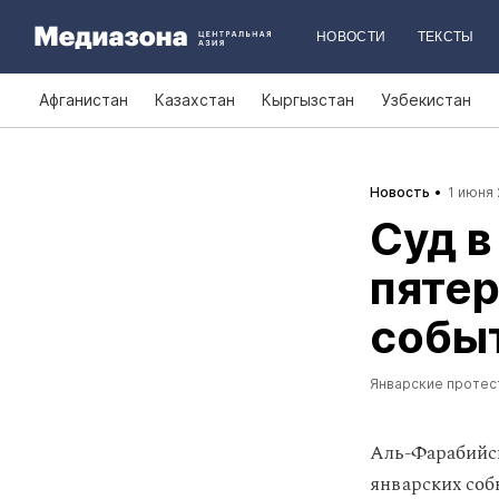
НОВОСТИ
ТЕКСТЫ
Афганистан
Казахстан
Кыргызстан
Узбекистан
Новость
1 июня 
Суд 
пятер
событ
Январские протес
Аль-Фарабийс
январских соб