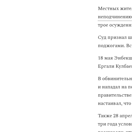
Местных жите
неподчинению
трое осужденн
Суд признал 
поджогами. Вс
18 мая Энбек
Ергали Кулбаев
В обвинительн
и нападал на 
правительствен
настаивал, что
Также 28 апр
три года услов