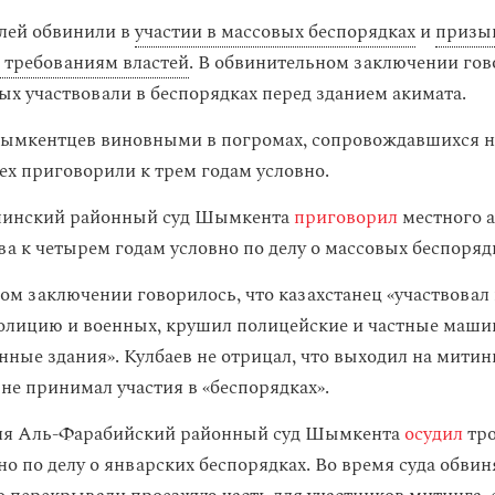
лей обвинили в
участии в массовых беспорядках
и
призыв
 требованиям властей
. В обвинительном заключении гов
ых участвовали в беспорядках перед зданием акимата.
шымкентцев виновными в погромах, сопровождавшихся н
ех приговорили к трем годам условно.
шинский районный суд Шымкента
приговорил
местного а
а к четырем годам условно по делу о массовых беспорядк
ом заключении говорилось, что казахстанец «участвовал 
полицию и военных, крушил полицейские и частные маши
ные здания». Кулбаев не отрицал, что выходил на митинг
 не принимал участия в «беспорядках».
еля Аль-Фарабийский районный суд Шымкента
осудил
тро
но по делу о январских беспорядках. Во время суда обви