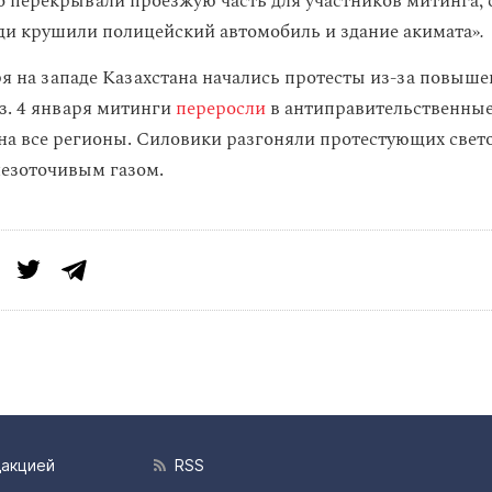
то перекрывали проезжую часть для участников митинга,
юди крушили полицейский автомобиль и здание акимата»
.
ря на западе Казахстана начались протесты из-за повыше
. 4 января митинги
переросли
в антиправительственные
на все регионы. Силовики разгоняли протестующих св
лезоточивым газом.
дакцией
RSS