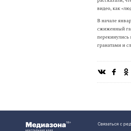
рассказали, ч
видео, как «л
В начале янва
сжиженный газ
перекинулись 
гранатами и с
Связаться с ре