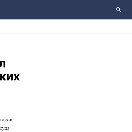
л
ских
ников
суда.