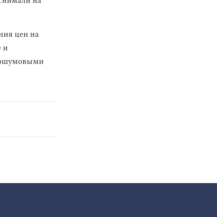
 снимали на
ния цен на
 и
етошумовыми