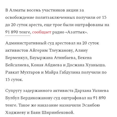
В Алматы восемь участников акции за
освобождение политзаключенных получили от 15
до 20 суток ареста, еще трое были оштрафованы на
91 890 тенге
,
сообщает
радио «Азаттык».
Административный суд арестовал на 20 суток
активистов Айгерим Тлеужанову, Алину
Берменкул, Бауыржана Атинбаева, Бекена
Бейсалиева, Коная Абдиева и Досжана Хуаныша.
Равкат Мухтаров и Майра Габдулина получили по
15 суток.
Супругу задержанного активиста Дархана Уалиева
Булбул Бердикожанову суд оштрафовал на 91 890
тенге. Такое же наказание назначили Эсанбою
Ходжиеву и Баян Ширинбековой.