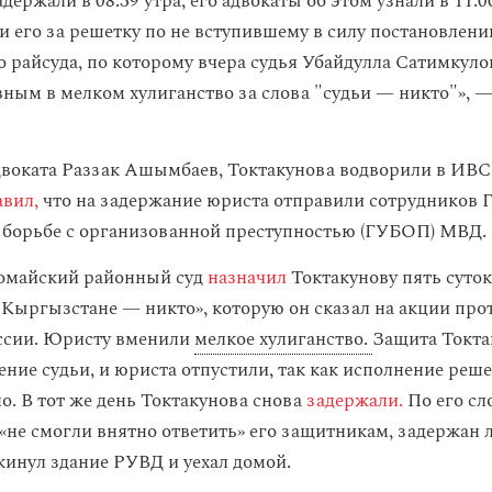
держали в 08:39 утра, его адвокаты об этом узнали в 11:0
 его за решетку по не вступившему в силу постановлен
 райсуда, по которому вчера судья Убайдулла Сатимкуло
вным в мелком хулиганство за слова "судьи — никто"», 
двоката Раззак Ашымбаев, Токтакунова водворили в ИВС 
авил,
что на задержание юриста отправили сотрудников 
 борьбе с организованной преступностью (ГУБОП) МВД.
омайский районный суд
назначил
Токтакунову пять суток
 Кыргызстане — никто», которую он сказал на акции прот
ссии. Юристу вменили
мелкое хулиганство.
Защита Токта
ение судьи, и юриста отпустили, так как исполнение реш
о. В тот же день Токтакунова снова
задержали.
По его сл
не смогли внятно ответить» его защитникам, задержан л
кинул здание РУВД и уехал домой.