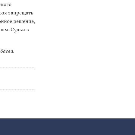
ского
ьзя запрещать
онное решение,
нам. Судьи в
баева.