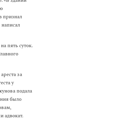
0. «В здании
ию
в признал
— написал
на пять суток.
Главного
 ареста за
еста у
кунова подала
ения было
овам,
и адвокат.