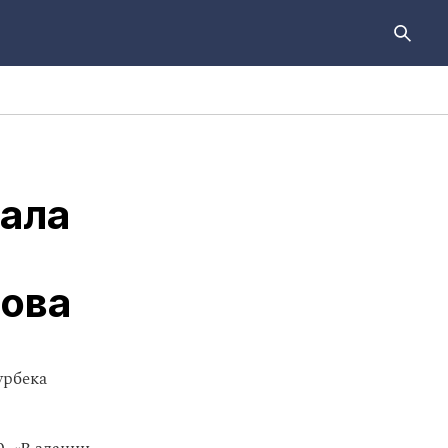
ала
нова
урбека