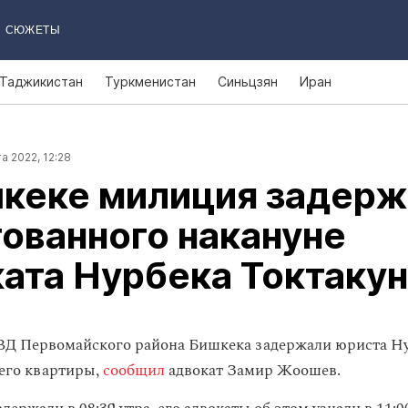
СЮЖЕТЫ
Таджикистан
Туркменистан
Синьцзян
Иран
а 2022, 12:28
шкеке милиция задерж
ованного накануне
ата Нурбека Токтаку
ВД Первомайского района Бишкека задержали юриста Н
 его квартиры,
сообщил
адвокат Замир Жоошев.