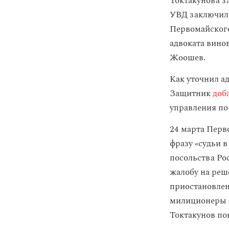
Токтакунова за
УВД заключили
Первомайского
адвоката вино
Жоошев.
Как уточнил а
Защитник
доб
управления по
24 марта Перв
фразу «судьи в
посольства Ро
жалобу на реш
приостановлен
милиционеры «
Токтакунов по