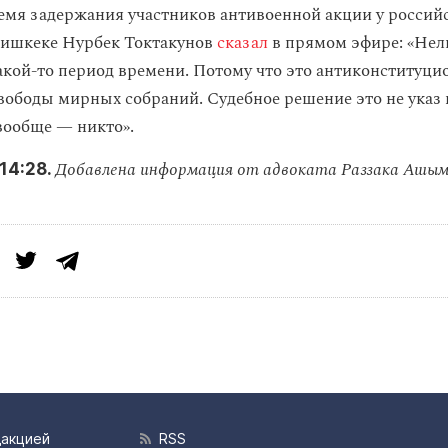
ремя задержания участников антивоенной акции у россий
Бишкеке Нурбек Токтакунов
сказал
в прямом эфире: «Нел
какой-то период времени. Потому что это антиконституци
вободы мирных собраний. Судебное решение это не указ 
вообще — никто».
Добавлена информация от адвоката
Раззака Ашым
14:28.
дакцией
RSS