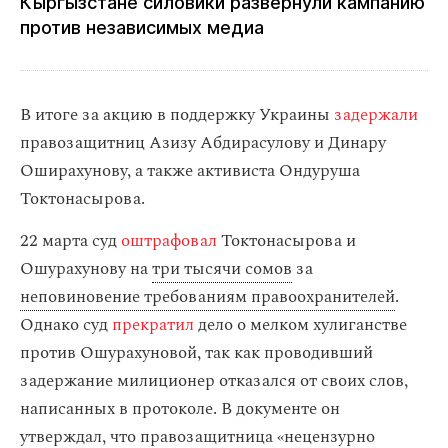
Кыргызстане силовики развернули кампанию
против независимых медиа
В итоге за акцию в поддержку Украины
задержали
правозащитниц Азизу Абдирасулову и Динару
Оширахунову, а также активиста Ондуруша
Токтонасырова.
22 марта суд
оштрафовал
Токтонасырова и
Ошурахунову на
три тысячи сомов
за
неповиновение требованиям правоохранителей
.
Однако суд
прекратил
дело о мелком хулиганстве
против Ошурахуновой, так как проводивший
задержание милиционер отказался от своих слов,
написанных в протоколе. В документе он
утверждал, что правозащитница «нецензурно