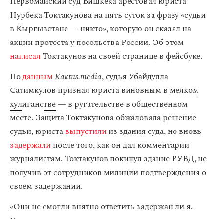
Первомайский суд Бишкека арестовал юриста
Нурбека Токтакунова на пять суток за фразу «судьи
в Кыргызстане — никто», которую он сказал на
акции протеста у посольства России. Об этом
написал
Токтакунов на своей странице в фейсбуке.
По
данным
Kaktus.media
, судья Убайдулла
Сатимкулов признал юриста виновным в
мелком
хулиганстве
— в ругательстве в общественном
месте. Защита Токтакунова обжаловала решение
судьи, юриста
выпустили
из здания суда, но вновь
задержали
после того, как он дал комментарии
журналистам. Токтакунов покинул здание РУВД, не
получив от сотрудников милиции подтверждения о
своем задержании.
«Они не смогли внятно ответить задержан ли я.