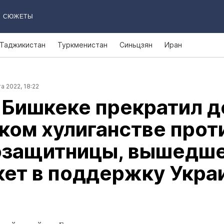
СЮЖЕТЫ
Таджикистан
Туркменистан
Синьцзян
Иран
а 2022, 18:22
 Бишкеке прекратил д
ком хулиганстве прот
озащитницы, вышедш
кет в поддержку Укра