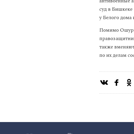
антивоенные а
суд в Бишкеке
у Белого дома
Помимо Ошурах
правозащитниц
также вменяют
по их делам со