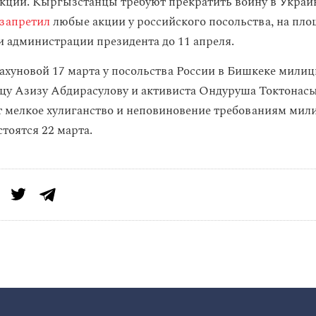
кции. Кыргызстанцы требуют прекратить войну в Украине
запретил
любые акции у российского посольства, на пло
 и администрации президента до 11 апреля.
уновой 17 марта у посольства России в Бишкеке мили
у Азизу Абдирасулову и активиста Ондуруша Токтонас
 мелкое хулиганство и неповиновение требованиям мил
стоятся 22 марта.