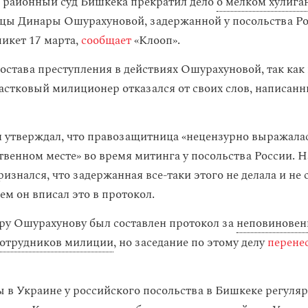
 районный суд Бишкека прекратил дело
о мелком хулига
ы Динары Ошурахуновой, задержанной у посольства Ро
икет 17 марта,
сообщает
«Клооп».
состава преступления в действиях Ошурахуновой, так ка
астковый милиционер отказался от своих слов, написанн
н утверждал, что правозащитница «нецензурно выражалас
твенном месте» во время митинга у посольства России. Н
знался, что задержанная все-таки этого не делала и не 
ем он вписал это в протокол.
ру Ошурахунову был составлен протокол за
неповиновен
сотрудников милиции
, но заседание по этому делу
перене
ы в Украине у российского посольства в Бишкеке регуля