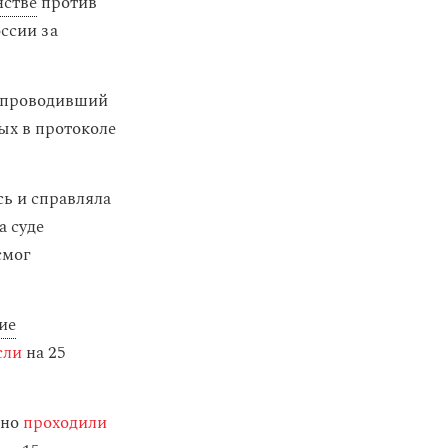
нстве
против
ссии за
к проводивший
ых в протоколе
ь и справляла
а суде
смог
ие
сли
на 25
рно
проходили