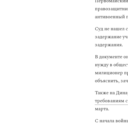
Первомайский
правозащитниц
антивоенный п
Суд не нашел 
задержание уч
задержания.
В документе о
нужду в общес
милиционер при
объяснить, зач
Также на Дина
требованиям 
марта.
С начала войн