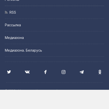
RSS
Рассылка
Медиазона
Медиазона. Беларусь
© 2026 «Медиазона Центральная Азия»
Цитирование материалов сайта допускается с указанием
источника и при наличии активной гиперссылки на сайт
Медиазона. Центральная Азия