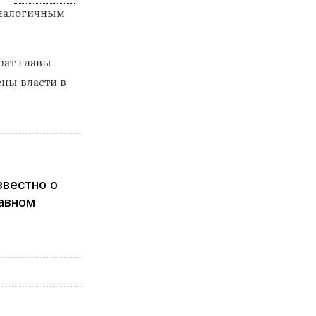
аналогичным
рат главы
ны власти в
звестно о
авном