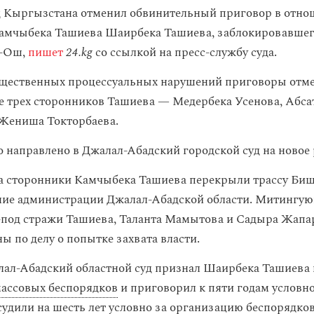
 Кыргызстана отменил обвинительный приговор в отно
мчыбека Ташиева Шаирбека Ташиева, заблокировавшего
к-Ош,
пишет
24.kg
со ссылкой на пресс-службу суда.
ущественных процессуальных нарушений приговоры отм
 трех сторонников Ташиева — Медербека Усенова, Абса
Жениша Токторбаева.
о направлено в Джалал-Абадский городской суд на новое
да сторонники Камчыбека Ташиева перекрыли трассу Би
ние администрации Джалал-Абадской области. Митингу
-под стражи Ташиева, Таланта Мамытова и Садыра Жапа
ы по делу о попытке захвата власти.
лал-Абадский областной суд признал Шаирбека Ташиева
ассовых беспорядков
и приговорил к пяти годам условно
судили на шесть лет условно за организацию беспорядко