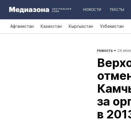
НОВОСТИ
ТЕКСТЫ
Афганистан
Казахстан
Кыргызстан
Узбекистан
Новость
24 июня
Верх
отмен
Камч
за ор
в 201