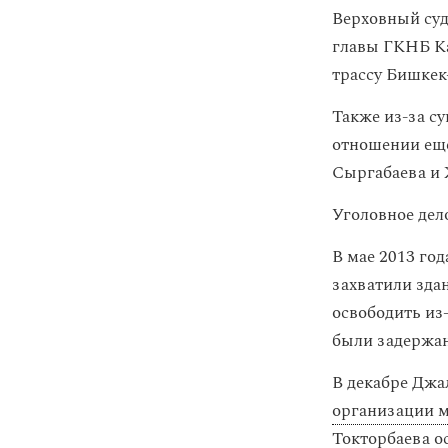
Верховный суд
главы ГКНБ Ка
трассу Бишке
Также из-за с
отношении еще
Сыргабаева и 
Уголовное дел
В мае 2013 го
захватили зда
освободить из
были задержан
В декабре Джа
организации м
Токторбаева о