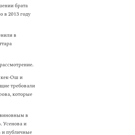
шении брата
 в 2013 году
енили в
ттара
 рассмотрение.
шкек-Ош и
ющие требовали
рова, которые
 виновным в
. Усенова и
в и
публичные