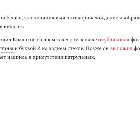
ообещал, что полиция выяснит «происхождение изображе
оявилось».
аил Козачков в своем телеграм-канале
опубликовал
фот
станы
и буквой
Z
на
заднем стекле. Позже он
выложил
фо
ает надпись в присутствии патрульных.