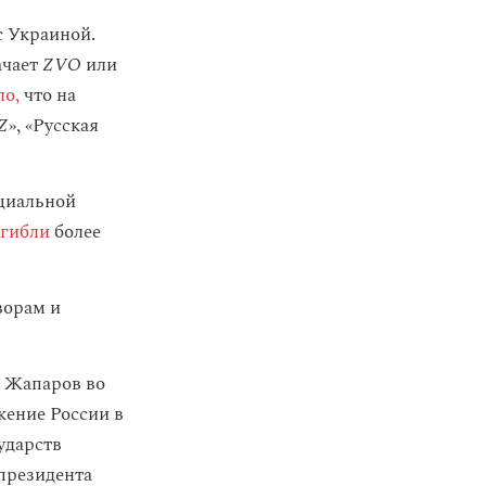
с Украиной.
ачает
ZVO
или
ло,
что на
Z
», «Русская
ециальной
огибли
более
ворам и
р Жапаров во
ение России в
ударств
президента