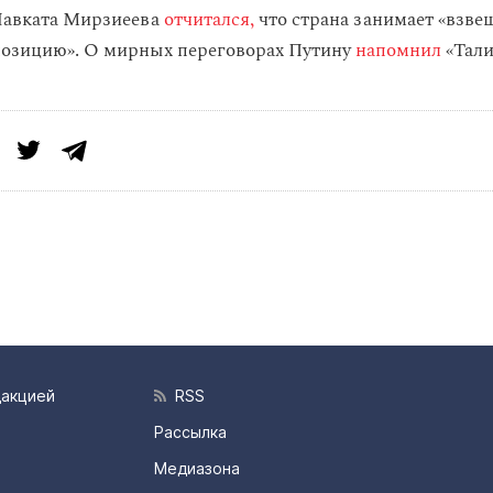
Шавката Мирзиеева
отчитался,
что страна занимает «взве
позицию». О мирных переговорах Путину
напомнил
«Тали
дакцией
RSS
Рассылка
Медиазона