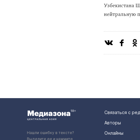
Узбекистана 
нейтральную 
Связаться с ре
Авторы
Нашли ошибку в тексте?
Онлайны
Выделите ее и нажмите