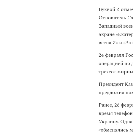
Буквой
Z
отме
Основатель
Co
Западный воен
экране «Екате
весна
Z
» и «За
24 февраля Рос
операцией по
трехсот мирных
Президент Ка
предложил по
Ранее, 26 фев
время телефон
Украину. Одна
«обменялись м