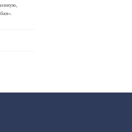
шенную,
бан».