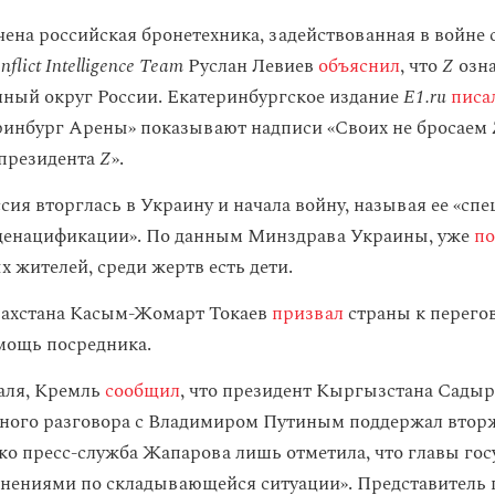
чена российская бронетехника, задействованная в войне 
nflict Intelligence Team
Руслан Левиев
объяснил
, что
Z
озн
ный округ России. Екатеринбургское издание
E1.ru
писа
ринбург Арены» показывают надписи «Своих не бросаем
 президента
Z
».
сия вторглась в Украину и начала войну, называя ее «сп
 денацификации». По данным Минздрава Украины, уже
п
 жителей, среди жертв есть дети.
захстана Касым-Жомарт Токаев
призвал
страны к перего
мощь посредника.
раля, Кремль
сообщил
, что президент Кыргызстана Сады
ного разговора с Владимиром Путиным поддержал вторж
ко пресс-служба Жапарова лишь отметила, что главы гос
нениями по складывающейся ситуации». Представитель 