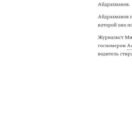
Абдрахманов.
Абдрахманов п
которой оно п
Журналист Мих
госномером
А
водитель стир