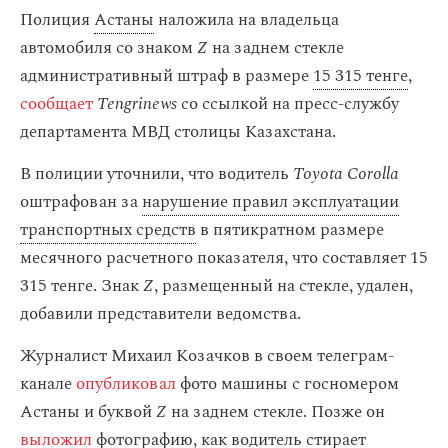
Полиция
Астаны
наложила на владельца
автомобиля со знаком
Z
на заднем стекле
административный штраф в размере
15 315 тенге
,
сообщает
Tengrinews
со ссылкой на пресс-службу
департамента МВД столицы Казахстана.
В полиции уточнили, что водитель
Toyota Corolla
оштрафован за
нарушение правил эксплуатации
транспортных средств
в пятикратном размере
месячного расчетного показателя, что составляет 15
315 тенге. Знак
Z
, размещенный на стекле, удален,
добавили представители ведомства.
Журналист Михаил Козачков в своем телеграм-
канале
опубликовал
фото машины с госномером
Астаны и буквой
Z
на заднем стекле. Позже он
выложил
фотографию, как водитель стирает