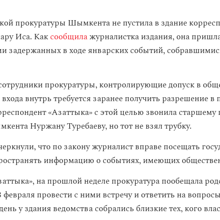
кой прокуратуры Шымкента не пустила в здание коррес
ару Иса. Как
сообщила
журналистка издания, она пришла 
и задержанных в ходе январских событий, собравшимис
сотрудники прокуратуры, контролирующие допуск в общ
 входа внутрь требуется заранее получить разрешение в 
рреспондент «Азаттыка» с этой целью звонила старшем
кента Нуржану Туребаеву, но тот не взял трубку.
черкнули, что по закону журналист вправе посещать гос
ространять информацию о событиях, имеющих обществен
аттыка», на прошлой неделе прокуратура пообещала ро
 февраля провести с ними встречу и ответить на вопрос
день у здания ведомства собрались близкие тех, кого вла