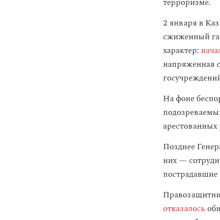
терроризме.
2 января в Ка
сжиженный га
характер:
нача
напряженная с
госучреждений
На фоне беспо
подозреваемых
арестованных
Позднее Генер
них — сотрудни
пострадавшие
Правозащитник
отказалось
обн