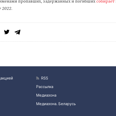
 именами пропавших, задержанных и погибших
собирает
r 2022.
дакцией
RSS
Рассылка
Медиазона
Медиазона. Беларусь