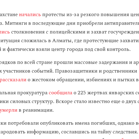
захстане
начались
протесты из-за резкого повышения цен
з. Митинги в последующие дни приобрели антиправите
лись
столкновения с полицейскими и захват госучрежден
итуация сложилась в Алматы, где протестующие захват
 и фактически взяли центр города под свой контроль.
рядков по всей стране прошли массовые задержания и а
 участников событий. Правозащитники и родственники
рассказали
о жестоком обращении, избиениях и пытках 
альная прокуратура
сообщила
о 225 жертвах январских с
ки силовых структур. Вскоре стало известно еще о двух 
умерли
в реанимации.
и потребовали опубликовать имена погибших, однако в
ародовать информацию, сославшись на тайну следствия.