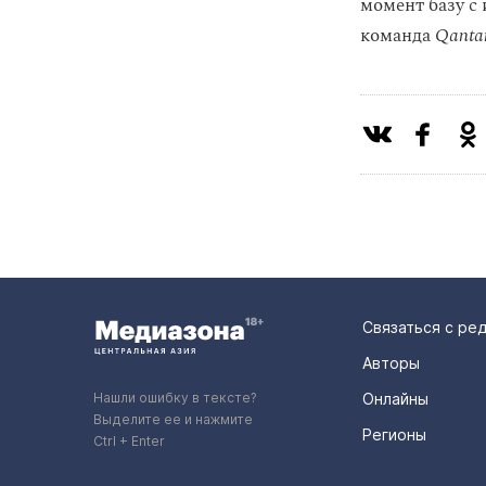
момент базу с
команда
Qanta
Связаться с ре
Авторы
Нашли ошибку в тексте?
Онлайны
Выделите ее и нажмите
Регионы
Ctrl + Enter