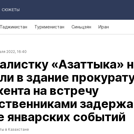
СЮЖЕТЫ
Таджикистан
Туркменистан
Синьцзян
Иран
ля 2022, 16:40
алистку «Азаттыка» 
ли в здание прокурат
ента на встречу
дственниками задерж
е январских событий
ты в Казахстане