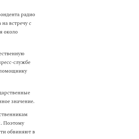
пондента радио
на встречу с
я около
ественную
пресс-службе
у помощнику
ударственные
ное значение.
дственникам
ы. Поэтому
сти обвиняют в