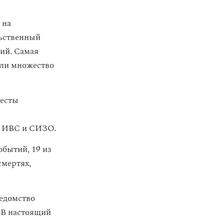
 на
льственный
ий. Самая
или множество
ресты
в ИВС и СИЗО.
обытий, 19 из
смертях,
едомство
 В настоящий