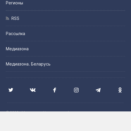
Регионы
RSS
Рассылка
Медиазона
Медиазона. Беларусь
© 2026 «Медиазона Центральная Азия»
Цитирование материалов сайта допускается с указанием
источника и при наличии активной гиперссылки на сайт
Медиазона. Центральная Азия