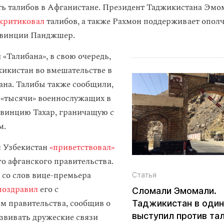
ть талибов в Афганистане. Президент Таджикистана Эмо
критиковал
талибов, а также Рахмон поддерживает ополч
овинции Панджшер.
«Талибана», в свою очередь,
икистан во вмешательстве в
ана. Талибы также сообщили,
 «тысячи» военнослужащих в
винцию Тахар, граничащую с
м.
я Узбекистан
«приветствовал»
го афганского правительства.
 со слов вице-премьера
Статья
поздравил
его с
Сломали Эмомали.
 правительства, сообщив о
Таджикистан в оди
выступил против та
звивать дружеские связи