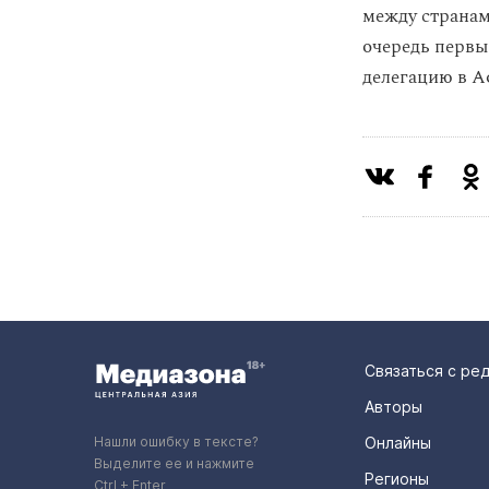
между странам
очередь перв
делегацию в А
Связаться с ре
Авторы
Нашли ошибку в тексте?
Онлайны
Выделите ее и нажмите
Регионы
Ctrl + Enter