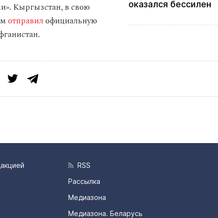
оказался бессилен
и». Кыргызстан, в свою
ым
отправил
официальную
фганистан.
дакцией
RSS
Рассылка
Медиазона
Медиазона. Беларусь