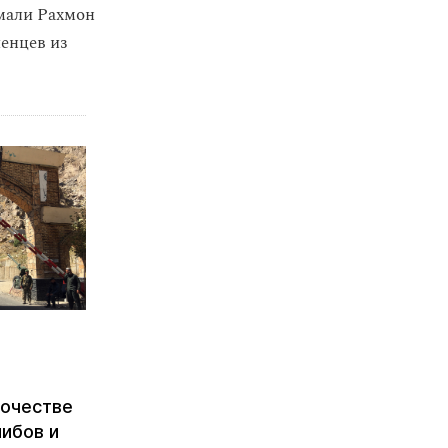
мали Рахмон
енцев из
ночестве
либов и