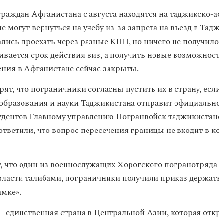
граждан Афганистана с августа находятся на таджикско-
е могут вернуться на учебу из-за запрета на въезд в Тад
лись проехать через разные КПП, но ничего не получило
вается срок действия виз, а получить новые возможности
ения в Афганистане сейчас закрыты.
ят, что пограничники согласны пустить их в страну, есл
образования и науки Таджикистана отправит официально
дентов Главному управлению Погранвойск таджикистан
тветили, что вопрос пересечения границы не входит в 
, что один из военнослужащих Хорогского погранотряда 
 власти талибами, пограничники получили приказ держа
амке».
 единственная страна в Центральной Азии, которая отк