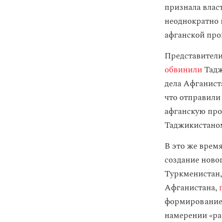
признала влас
неоднократно
афганской пр
Представители 
обвинили
Тадж
дела Афганист
что отправили
афганскую про
Таджикистано
В это же врем
создание ново
Туркменистан,
Афганистана,
формированием
намерении «ра