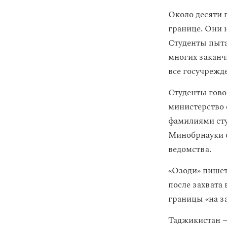
Около десяти 
границе. Они н
Студенты пыта
многих заканчи
все госучрежд
Студенты говор
министерство 
фамилиями сту
Минобрнауки о
ведомства.
«Озоди» пишет
после захвата
границы «на з
Таджикистан —