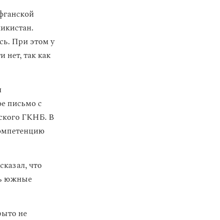
афганской
жикистан.
сь. При этом у
 нет, так как
и
е письмо с
ского ГКНБ. В
компетенцию
сказал, что
ть южные
рыто не