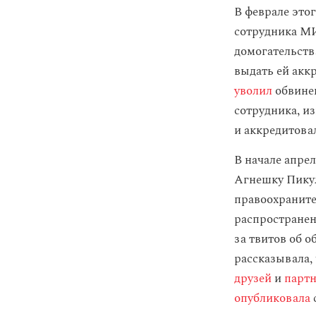
В феврале это
сотрудника МИ
домогательств
выдать ей ак
уволил
обвинен
сотрудника, и
и аккредитовал
В начале апре
Агнешку Пикул
правоохраните
распространен
за твитов об о
рассказывала,
друзей
и
партн
опубликовала