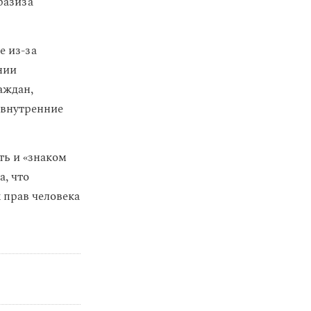
разиза
е из-за
нии
аждан,
 внутренние
ть и «знаком
а, что
 прав человека