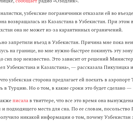
лицке,
сообщает
радио «Озодлик».
налистки, узбекские пограничники отказали ей во въезде
она возвращалась из Казахстана в Узбекистан. При этом 
ахстан она не может из-за карантинных ограничений.
но запретили въезд в Узбекистан. Причина мне пока неи
усь на границе, но мне нужно быстрее покинуть эту зону.
 до сих пор неизвестно. Это зависит от решений Министе
ел Узбекистана и Казахстана», — рассказала Пикулицка 
что узбекская сторона предлагает ей поехать в аэропорт
ь в Турцию. Но о том, в какие сроки это будет сделано —
также
писала
в твиттере, что все это время она вынужден
ы и подходящего места для сна. По ее словам, посольств
 получило никакой информации о том, почему Узбекистан 