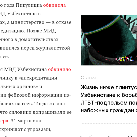
го года Пикулицка
обвинила
Д Узбекистана в
ах, а министерство — в отказе
кредитацию. Позже МИД
ного в домогательствах
звинился перед журналисткой
 ее.
ля МВД Узбекистана
обвинило
ицку в «дискредитации
Статья
льных органов» и
Жизнь ниже плинтус
ии фейковой информации из-
Узбекистане к борь
ЛГБТ‑подпольем по
блавах на геев. Тогда же она
набожных граждан 
 что силовики допрашивали ее
ера
. 31 марта она
скриншот с угрозами,