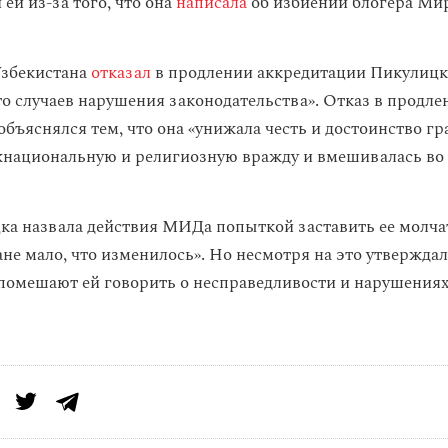
ей из-за того, что она
написала
об избиении блогера Ми
збекистана
отказал
в продлении аккредитации Пикулицк
о случаев нарушения законодательства». Отказ в продле
бъяснялся тем, что она «унижала честь и достоинство гр
национальную и религиозную вражду и вмешивалась во
ка назвала действия МИДа попыткой заставить ее молча
ране мало, что изменилось». Но несмотря на это утверждал
помешают ей говорить о несправедливости и нарушениях