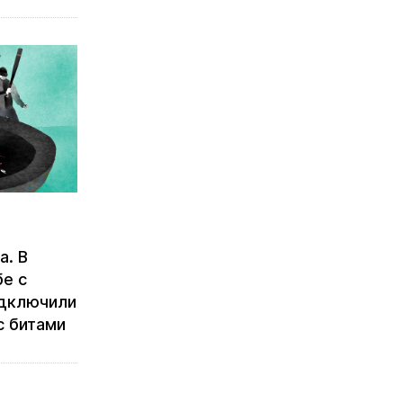
а. В
бе с
дключили
с битами