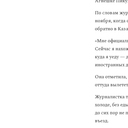
Агнешке Пику
По словам жур
ноября, когда 
обратно в Каз
«Мне официаль
Сейчас я нахож
куда я уеду —
иностранных д
Она отметила, 
оттуда вылетет
Журналистка 
холоде, без ед
до сих пор не
въезд.