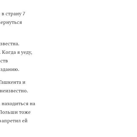
 в страну 7
вернуться
звестна.
 Когда я уеду,
рств
изданию.
 Ташкента и
 неизвестно.
а находиться на
о Польши тоже
запретил ей