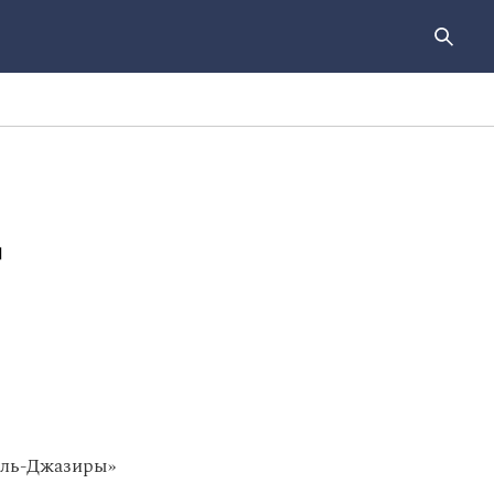
д
«Аль-Джазиры»