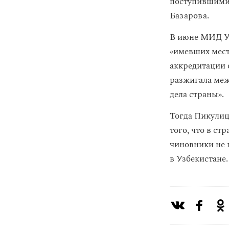
поступившими 
Базарова.
В июне МИД У
«имевших мест
аккредитации о
разжигала меж
дела страны».
Тогда Пикулиц
того, что в ст
чиновники не 
в Узбекистане.