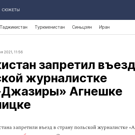
СЮЖЕТЫ
Таджикистан
Туркменистан
Синьцзян
Иран
я 2021, 11:56
истан запретил въез
ской журналистке
‑Джазиры» Агнешке
лицке
стана запретили въезд в страну польской журналистке 