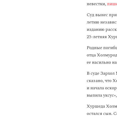
невестки,
пиш
Суд вынес при
летию независи
изданию расск
25-летняя Хур
Родные погибш
отца Холмурод
ее насильно н
В суде Зархол 
сказано, что 
и начала оскор
выпила уксус»,
Хуршеда Холму
остался сын. 