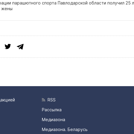
рации парашютного спорта Павлодарской области получил 25 
о жены
дакцией
RSS
Рассылка
Медиазона
Медиазона. Беларусь