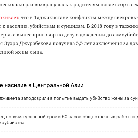
несколько раз возвращалась к родителям после ссор с се
ркивает
, что в Таджикистане конфликты между свекровь
т к насилию, убийствам и суицидам. В 2018 году в таджи
первые вынес приговор по делу о доведении до самоубийс
яя Зухро Джурабекова получила 5,5 лет заключения за до
енной жены сына.
 насилие в Центральной Азии
джикента заподозрили в попытке выдать убийство жены за су
ец получил условный срок и 60 часов общественных работ за
моубийства