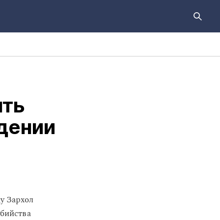
ять
едении
у Зархол
убийства