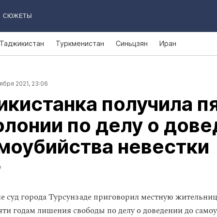
СЮЖЕТЫ
Таджикистан
Туркменистан
Синьцзян
Иран
ября 2021, 23:06
кистанка получила п
олонии по делу о дов
моубийства невестки
е
е суд города Турсунзаде приговорил местную жительниц
яти годам лишения свободы по делу
о доведении до само