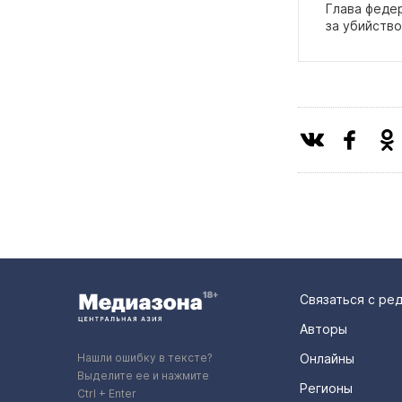
Глава феде
за убийств
Связаться с ре
Авторы
Нашли ошибку в тексте?
Онлайны
Выделите ее и нажмите
Регионы
Ctrl + Enter