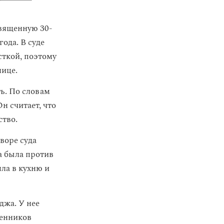
священную 30-
ода. В суде
сткой, поэтому
нице.
ь. По словам
н считает, что
ство.
воре суда
а была против
шла в кухню и
джа. У нее
венников