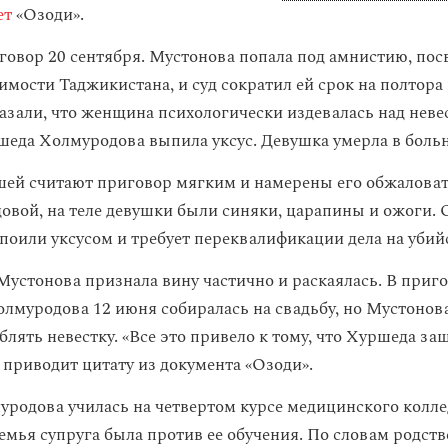
ет
«Озоди».
говор 20 сентября. Мустонова попала под амнистию, по
мости Таджикистана, и суд сократил ей срок на полтора г
азали, что женщина психологически издевалась над неве
шеда Холмуродова выпила уксус. Девушка умерла в боль
ей считают приговор мягким и намерены его обжаловат
овой, на теле девушки были синяки, царапины и ожоги. О
апоили уксусом и требует переквалификации дела на убий
Мустонова признала вину частично и раскаялась. В приго
Холмуродова 12 июня собиралась на свадьбу, но Мустонов
блять невестку. «Все это привело к тому, что Хуршеда за
 приводит цитату из документа «Озоди».
родова училась на четвертом курсе медицинского колле
Семья супруга была против ее обучения. По словам родст