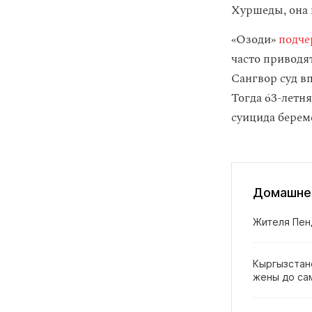
Хуршеды, она 
«Озоди»
подче
часто приводя
Сангвор суд в
Тогда 63-летн
суицида берем
Домашнее
Жителя Пен
Кыргызстан
жены до са