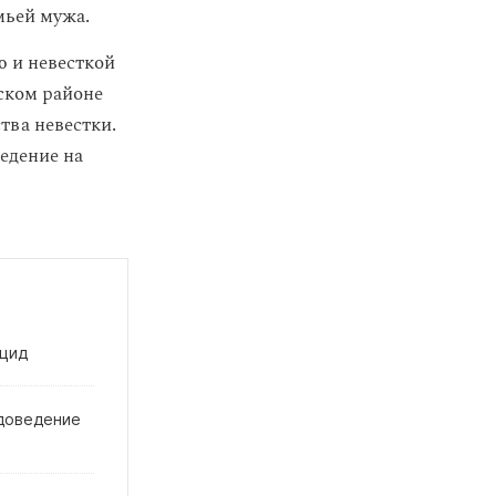
мьей мужа.
ю и невесткой
кском районе
тва невестки.
ведение на
ицид
 доведение