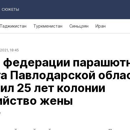
СЮЖЕТЫ
Таджикистан
Туркменистан
Синьцзян
Иран
2021, 18:45
а федерации парашют
а Павлодарской обла
ил 25 лет колонии
ийство жены
е