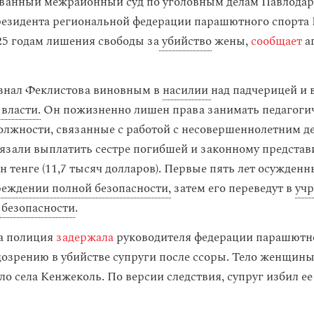
ванный межрайонный суд по уголовным делам Павлодар
езидента региональной федерации парашютного спорта 
25 годам лишения свободы за
убийство
жены,
сообщает
а
знал Феклистова виновным в
насилии
над падчерицей и 
власти.
Он пожизненно лишен права занимать педагоги
олжности, связанные с работой с несовершеннолетним д
язали выплатить сестре погибшей и законному представ
н тенге (11,7 тысяч долларов). Первые пять лет осужденн
реждении полной безопасности,
затем его переведут в
уч
безопасности
.
да полиция
задержала
руководителя федерации парашютн
дозрению в убийстве супруги после ссоры. Тело женщин
о села Кенжеколь. По версии следствия, супруг избил ее