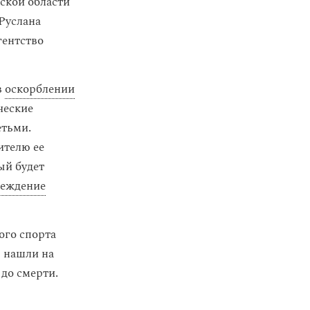
ской области
Руслана
гентство
в
оскорблении
ческие
етьми.
ителю ее
ый будет
реждение
ого спорта
ы нашли на
 до смерти.