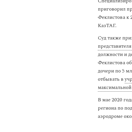
Специализиро
приговорил пр
Феклистова к 
КазТАГ.
Суд также при
представителя 
должности и д
Феклистова об
дочери по 5 мл
отбывать в
уч
максимальной 
В мае 2020 го
региона по по
аэродроме окол