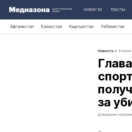
НОВОСТИ
ТЕКСТЫ
Афганистан
Казахстан
Кыргызстан
Узбекистан
Новость
9 июня 
Глав
спорт
получ
за уб
Домашнее насили