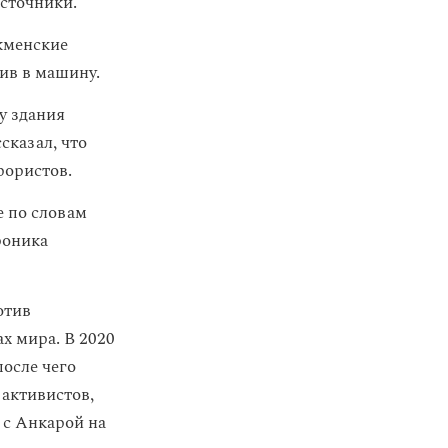
источники.
кменские
ив в машину.
у здания
сказал, что
рористов.
е по словам
роника
отив
х мира. В 2020
после чего
активистов,
 с Анкарой на