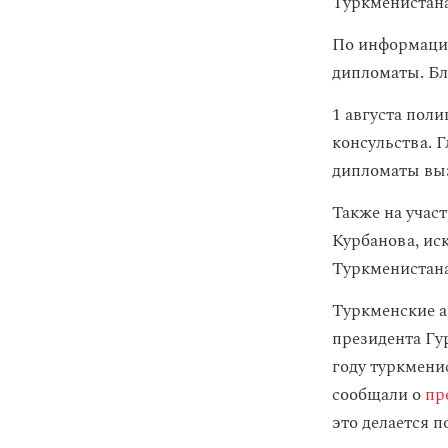
Туркменистана
По информации
дипломаты. Бл
1 августа пол
консульства. 
дипломаты выз
Также на учас
Курбанова, ис
Туркменистана
Туркменские а
президента Гу
году туркмени
сообщали о
пр
это делается 