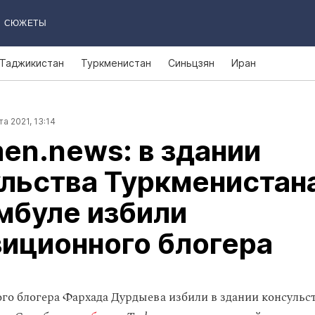
СЮЖЕТЫ
Таджикистан
Туркменистан
Синьцзян
Иран
та 2021, 13:14
en.news: в здании
льства Туркменистан
мбуле избили
иционного блогера
о блогера Фархада Дурдыева избили в здании консульс