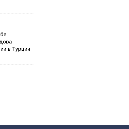
ебе
дова
ии в Турции