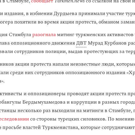
 в Стамбуле,
сообщает
Turkmen.news
со ссылкой на свои 
 издания, в избиении Дурдыева принимали участие тур
огера похитили во время акции протеста, обманом заман
иция Стамбула
разогнала
митинг туркменских активистов 
Глава оппозиционного движения
ДВТ
Мурад Курбанов рас
вали сотрудников полиции, выдав протестующих за тер
тников акции протеста напали неизвестные люди, которы
кали среди них сотрудников оппозиционного издания «Х
».
ктивисты и оппозиционеры проводят акции протеста пр
рбангулы Бердымухамедова и коррупции в разных города
станцы несколько раз выходили на митинги в Стамбуле, 
еследовании
со стороны турецких силовиков. По мнению 
по просьбе властей Туркменистана, которые сотрудничают