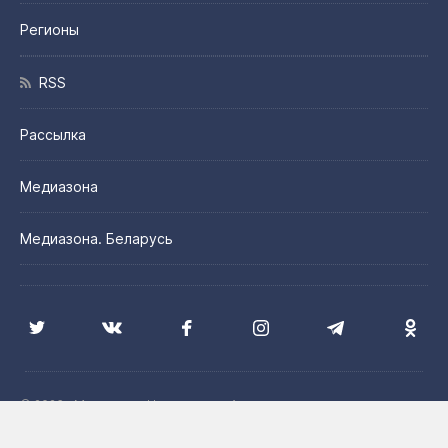
Регионы
RSS
Рассылка
Медиазона
Медиазона. Беларусь
© 2026 «Медиазона Центральная Азия»
Цитирование материалов сайта допускается с указанием
источника и при наличии активной гиперссылки на сайт