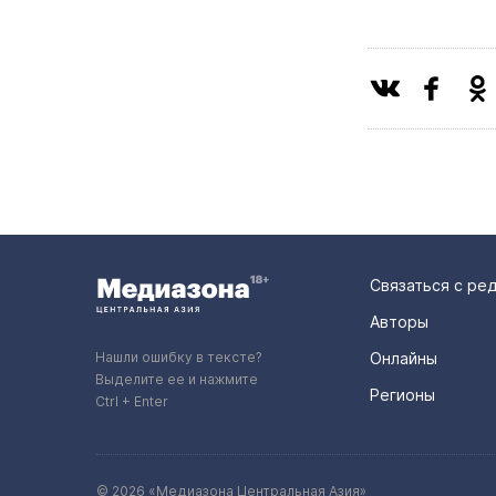
Связаться с ре
Авторы
Нашли ошибку в тексте?
Онлайны
Выделите ее и нажмите
Регионы
Ctrl + Enter
© 2026 «Медиазона Центральная Азия»