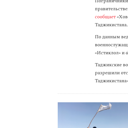
Пограничники 
правительстве
сообщает
«Хов
Таджикистана.
По данным вед
военнослужащи
«Истиклол» и 
Таджикские во
разрешили от
Таджикистана»