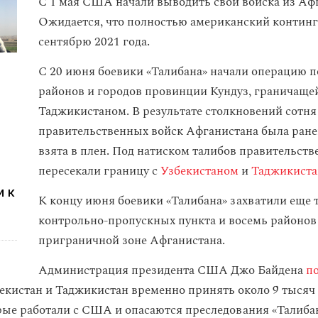
С 1 мая США начали выводить свои войска из Аф
Ожидается, что полностью американский континг
сентябрю 2021 года.
С 20 июня боевики «Талибана» начали операцию п
районов и городов провинции Кундуз, граничащей
Таджикистаном. В результате столкновений сотня
правительственных войск Афганистана была ранен
взята в плен. Под натиском талибов правительст
пересекали границу с
Узбекистаном
и
Таджикист
и к
К концу июня боевики «Талибана» захватили еще 
контрольно-пропускных пункта и восемь районов
приграничной зоне Афганистана.
Администрация президента США Джо Байдена
п
бекистан и Таджикистан временно принять около 9 тысяч
рые работали с США и опасаются преследования «Талибан