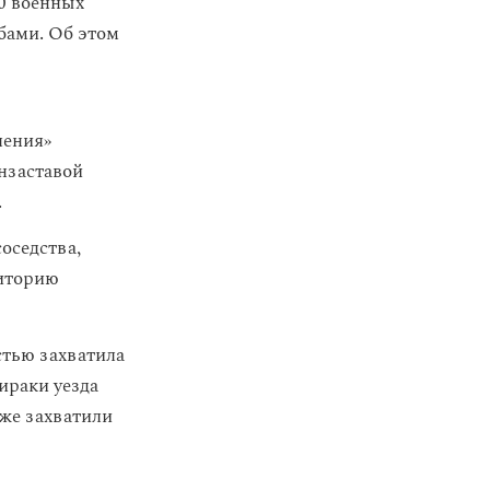
0 военных
бами. Об этом
ления»
нзаставой
.
оседства,
иторию
стью захватила
ираки уезда
кже захватили