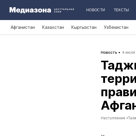
НОВОСТИ
ТЕКСТЫ
Афганистан
Казахстан
Кыргызстан
Узбекистан
Новость
4 июля 
Таджи
терр
прав
Афга
Наступление «Тал