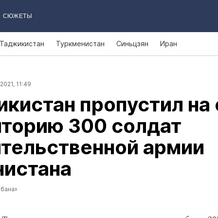
СЮЖЕТЫ
Таджикистан
Туркменистан
Синьцзян
Иран
2021, 11:49
кистан пропустил на
иторию 300 солдат
ительственной армии
нистана
ибана»