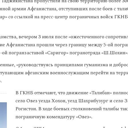
Таджикистана пропустили на свою территорию более 30
нной армии Афганистана, отступивших после боев с тали
ар» со ссылкой на пресс-центр пограничных войск ГКНБ
омства, вечером 3 июля после «ожесточенного сопротив
е Афганистана прошли через границу между 5-ой погра
6-ой погранзаставой «Саригор» погранотряда «Ш.Шохин»
енные, «руководствуясь принципами гуманизма и доброс
ступающим афганским военнослужащим перейти на терр
.
В ГКНБ отмечают, что движение «Талибан» полно
село Овез уезда Хохон, уезд Шахрибузург и село З
Рогистон. В ходе боевых столкновений талибы та
пограничную комендатуру «Овез».