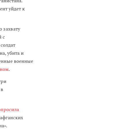
ганистана.
ент уйдет к
о захвату
 с
 солдат
а, убита и
венные военные
аном
.
три
 в
опросила
 афганских
а».