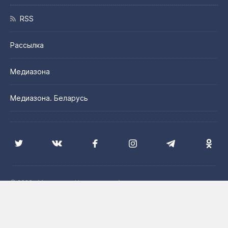
RSS
Рассылка
Медиазона
Медиазона. Беларусь
© 2026 «Медиазона Центральная Азия»
Цитирование материалов сайта допускается с указанием
источника и при наличии активной гиперссылки на сайт
Медиазона. Центральная Азия