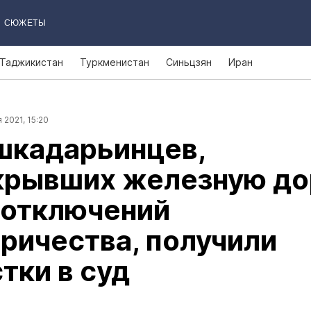
СЮЖЕТЫ
Таджикистан
Туркменистан
Синьцзян
Иран
 2021, 15:20
шкадарьинцев,
крывших железную до
 отключений
ричества, получили
тки в суд