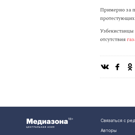
Примерно за п
протестующих 
Узбекистанцы 
отсутствия
газ
Связаться с ре
Авторы