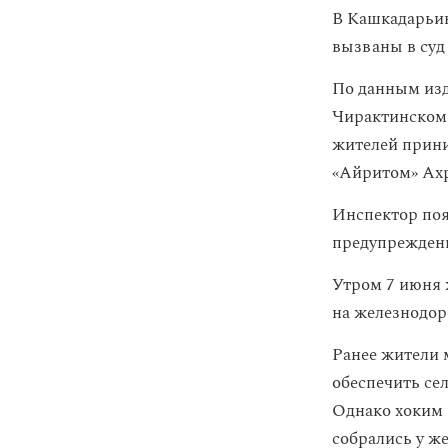
В Кашкадарьин
вызваны в суд
По данным изд
Чирактинском 
жителей прин
«Айритом» Ахр
Инспектор поя
предупреждение
Утром 7 июня 
на железнодор
Ранее жители 
обеспечить се
Однако хоким 
собрались у ж