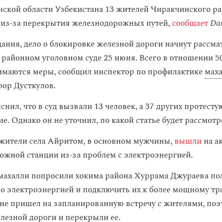
ской области Узбекистана 13 жителей Чиракчинского р
 из-за перекрытия железнодорожных путей,
сообщает
Da
ания, дело о блокировке железной дороги начнут рассма
районном уголовном суде 25 июня. Всего в отношении 5
имаются меры, сообщил инспектор по профилактике
мах
ор Дусткулов.
снил, что в суд вызвали 13 человек, а 37 других протест
. Однако он не уточнил, по какой статье будет рассмотр
жители села Айритом, в основном мужчины,
вышли
на а
ожной станции из-за проблем с электроэнергией.
махалли попросили хокима района Хуррама Джураева п
ло электроэнергией и подключить их к более мощному тр
не пришел на запланированную встречу с жителями, по
елезной дороги и перекрыли ее.