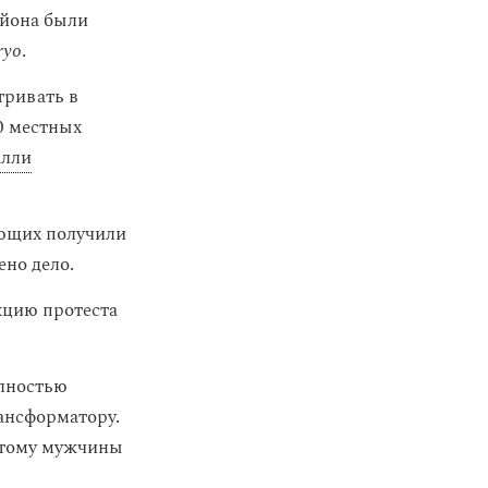
айона были
ryo
.
тривать в
0 местных
алли
ующих получили
ено дело.
кцию протеста
олностью
ансформатору.
этому мужчины