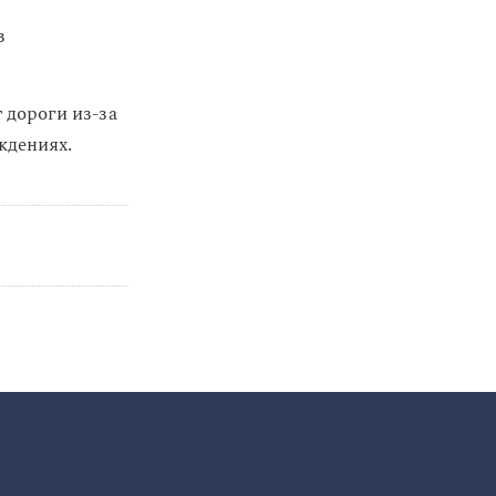
з
 дороги из-за
ждениях.