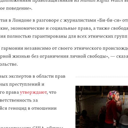
редположениям правозащитников из
Human Rights Watch
в
ое поведение».
тая в Лондоне в разговоре с журналистами «Би-би-си» от
ские, экономические и социальные права, а также свобод
ия полностью гарантированы для всех этнических групп
 гармонии независимо от своего этнического происхожд
рной жизнью без ограничения личной свободы», — сказа
ольстве.
вых экспертов в области прав
нных преступлений и
го права
утверждают
, что
ветственность за
ся геноцид в отношении