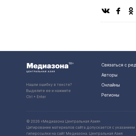
Связаться с ре
Авторы
Нашли ошибку в тексте?
Онлайны
Выделите ее и нажмите
Регионы
Ctrl + Enter
© 2026 «Медиазона Центральная Азия»
Цитирование материалов сайта допускается с указанием 
гиперссылки на сайт Медиазона. Центральная Азия