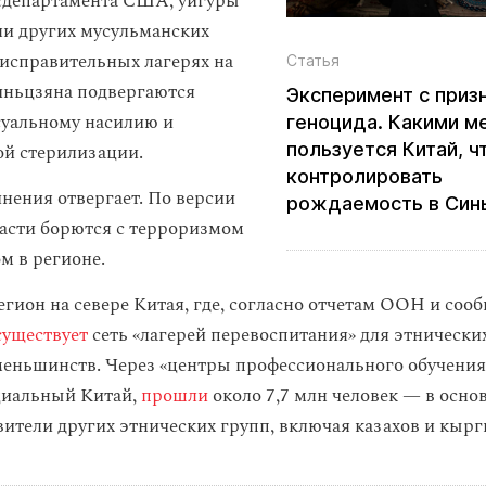
сдепартамента США, уйгуры
ли других мусульманских
исправительных лагерях на
Статья
иньцзяна подвергаются
Эксперимент c приз
суальному насилию и
геноцида. Какими м
пользуется Китай, ч
й стерилизации.
контролировать
инения отвергает. По версии
рождаемость в Син
асти борются с терроризмом
м в регионе.
гион на севере Китая, где, согласно отчетам ООН и со
существует
сеть «лагерей перевоспитания» для этнически
еньшинств. Через «центры профессионального обучения»
циальный Китай,
прошли
около 7,7 млн человек — в осно
вители других этнических групп, включая казахов и кырг