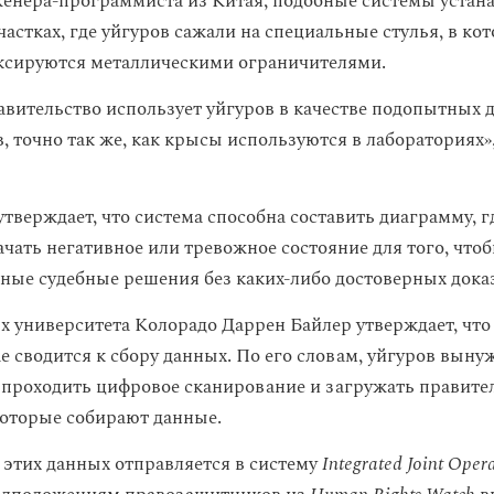
енера-программиста из Китая, подобные системы устан
астках, где уйгуров сажали на специальные стулья, в ко
ксируются металлическими ограничителями.
авительство использует уйгуров в качестве подопытных 
, точно так же, как крысы используются в лабораториях»
тверждает, что система способна составить диаграмму, 
начать негативное или тревожное состояние для того, что
ные судебные решения без каких-либо достоверных доказ
х университета Колорадо Даррен Байлер утверждает, что
е сводится к сбору данных. По его словам, уйгуров выну
проходить цифровое сканирование и загружать правите
оторые собирают данные.
 этих данных отправляется в систему
Integrated Joint Oper