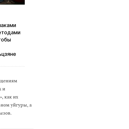
наками
етодами
тобы
ьцзяне
общениям
х и
, как их
вном уйгуры, а
ызов.