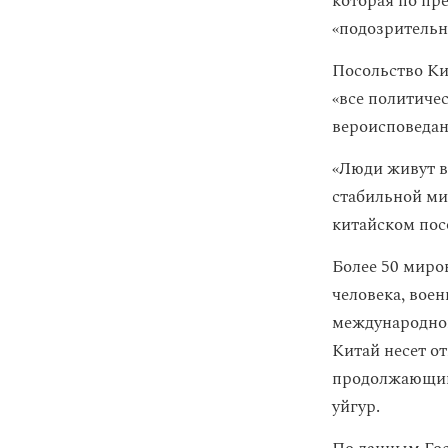
которая по п
«подозрительн
Посольство Ки
«все политиче
вероисповедан
«Люди живут в
стабильной ми
китайском пос
Более 50 миро
человека, вое
международно
Китай несет от
продолжающий
уйгур.