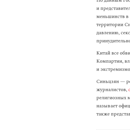
По данным Го
и представите
меньшинств в 
территории С
давлению, сек
принудительно
Китай все обв
Компартии, вл
и экстремизмо
Синьцзян — ре
журналистов,
религиозных м
называет офи
также предста