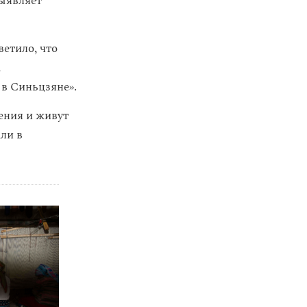
ыявляет
ветило, что
а
 в Синьцзяне».
ения и живут
ли в