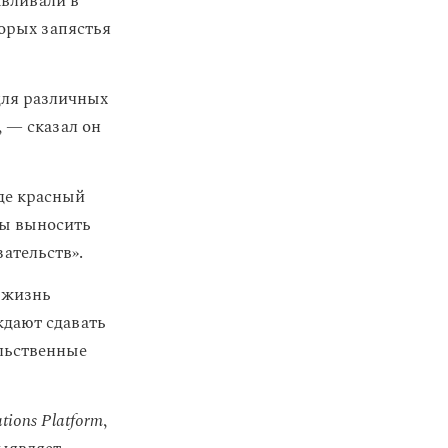
авливали в
торых запястья
для различных
, — сказал он
где красный
бы выносить
ательств».
 жизнь
ждают сдавать
льственные
ations Platform
,