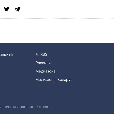
дакцией
RSS
Рассылка
Медиазона
Медиазона. Беларусь
источника и при наличии активной