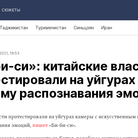
СЮЖЕТЫ
Таджикистан
Туркменистан
Синьцзян
Иран
2021, 18:53
и‑си»: китайские вла
стировали на уйгурах
му распознавания эм
сти протестировали на уйгурах камеры с искусственным
ания эмоций,
пишет
«Би-би-си».