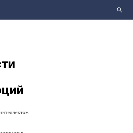
сти
оций
 интеллектом