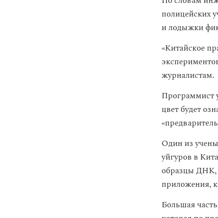
По словам инж
полицейских уч
и лодыжки фи
«Китайское пр
экспериментов
журналистам.
Программист у
цвет будет оз
«предваритель
Один из учены
уйгуров в Кита
образцы ДНК, 
приложения, к
Большая часть