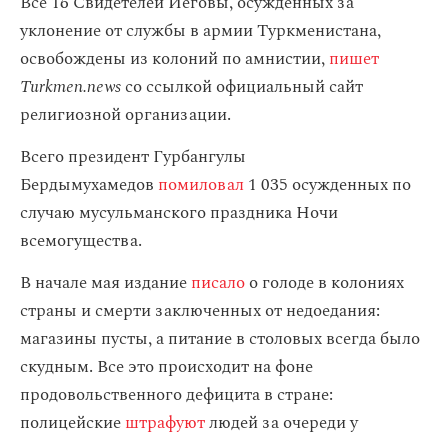
Все 16 Свидетелей Иеговы, осужденных за
уклонение от службы в армии Туркменистана,
освобождены из колоний по амнистии,
пишет
Turkmen.news
со ссылкой официальный сайт
религиозной организации.
Всего президент Гурбангулы
Бердымухамедов
помиловал
1 035 осужденных по
случаю мусульманского праздника Ночи
всемогущества.
В начале мая издание
писало
о голоде в колониях
страны и смерти заключенных от недоедания:
магазины пусты, а питание в столовых всегда было
скудным. Все это происходит на фоне
продовольственного дефицита в стране:
полицейские
штрафуют
людей за очереди у