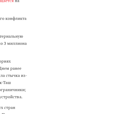
щается
на
ого конфликта
атериальную
ло 3 миллиона
ориях
Днем ранее
а стычка из-
ок-Таш
ограничники;
устройства.
ух стран