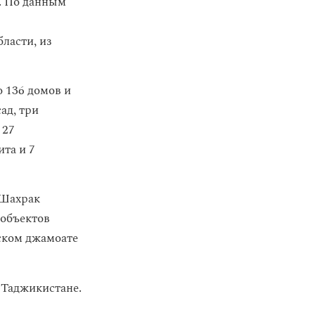
. По данным
ласти, из
 136 домов и
ад, три
 27
ита и 7
 Шахрак
 объектов
ьском джамоате
Таджикистане.