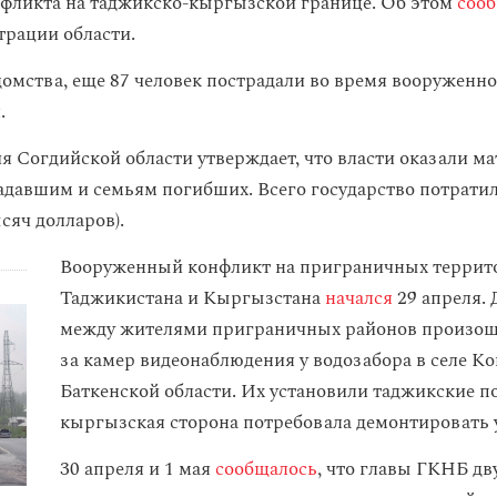
нфликта на таджикско-кыргызской границе. Об этом
сооб
трации области.
омства, еще 87 человек пострадали во время вооруженн
.
 Согдийской области утверждает, что власти оказали м
давшим и семьям погибших. Всего государство потрати
сяч долларов).
Вооруженный конфликт на приграничных террит
Таджикистана и Кыргызстана
начался
29 апреля. 
между жителями приграничных районов произошл
за камер видеонаблюдения у водозабора в селе К
Баткенской области. Их установили таджикские п
кыргызская сторона потребовала демонтировать 
30 апреля и 1 мая
сообщалось
, что главы ГКНБ дв