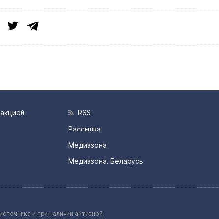
дакцией
RSS
Рассылка
Медиазона
Медиазона. Беларусь
источника и при наличии активной