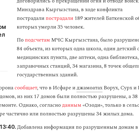
договорились о прекращении огня и отводе войск
Минздрава Кыргызстана, в ходе конфликта
пострадали
пострадали
189 жителей Баткенской об
которых умерли 35 человек.
ом
ел
По
подсчетам
МЧС Кыргызстана, было разрушено
84 объекта, из которых одна школа, один детский с
медицинских пункта, две аптеки, одна библиотека,
заправочных станций, 34 магазина, 8 точек общеп
государственных зданий.
орона
сообщает
, что в Исфаре и
джамоатах
Ворух, Сурх и
 домов, из них 17 домов были полностью разрушены, а 38
емонте. Однако, согласно
данным
«Озоди», только в сел
ре частично или полностью разрушены 34 жилых дома.
Добавлена информация по разрушенным домам в 
13:40.