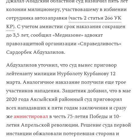
Джалал-Абадский областной суд назначил пять лет
колонии милиционеру, участвовашему в избиении
сотрудника автозаправки
(часть 2 статьи 266 УК
КР)
. С учетом амнистии срок наказания сокращен
до 3,5 лет, сообщил «Медиазоне» адвокат
правозащитной организации «Справедливость»
Сардорбек Абдухалилов.
Абдухалилов уточнил, что суд вынес приговор
лейтенанту милиции Нурболоту Курбанову 12
марта. Аналогичное наказание получили еще трое
участников нападения. Защитник добавил, что в мае
2020 года Аксыйский районный суд приговорил
всех нападавших к пяти годам заключения и сразу
же
амнистировал
в честь 75-летия Победы и 10-
летия Апрельской революции. Решение суда первой
инстанции обжаловали потерпевшая сторона и