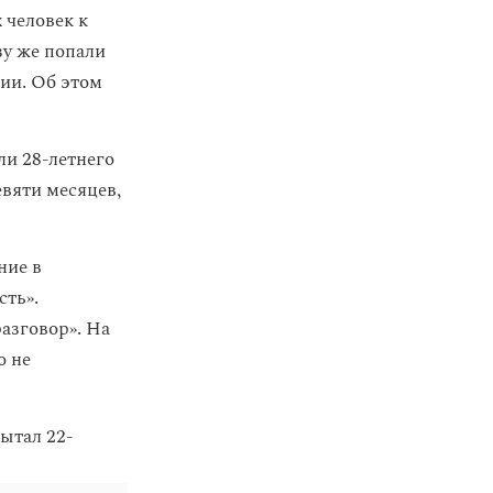
 человек к
зу же попали
ии. Об этом
ли 28-летнего
евяти месяцев,
ние в
сть».
азговор». На
о не
пытал 22-