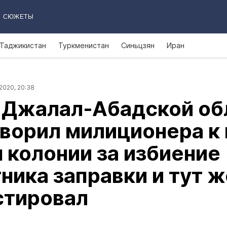
СЮЖЕТЫ
Таджикистан
Туркменистан
Синьцзян
Иран
2020, 20:38
в Джалал‑Абадской об
ворил милиционера к 
 колонии за избиение
ника заправки и тут ж
стировал