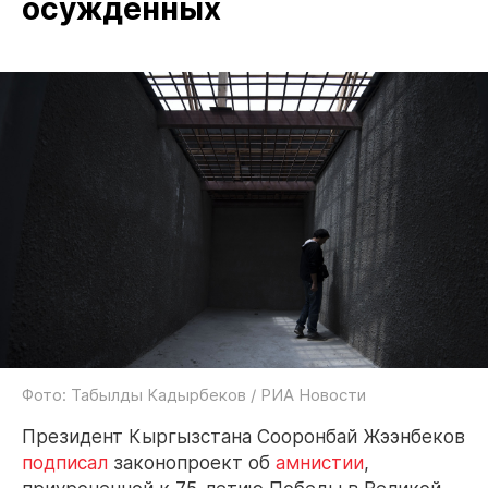
осужденных
Фото: Табылды Кадырбеков / РИА Новости
Президент Кыргызстана Сооронбай Жээнбеков
подписал
законопроект об
амнистии
,