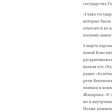
государства Га
«Глава госуда
которые были 
относится ко 
поэтому никог
3 марта парла
новой Констит
раскритиковал
назвав его «Х
радио «Азатты
речи Бекешева
появился комм
Жапарова: «У э
но и внутренн
Позже коммент