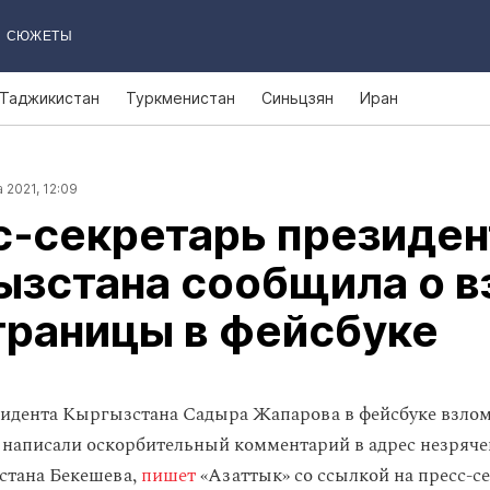
СЮЖЕТЫ
Таджикистан
Туркменистан
Синьцзян
Иран
 2021, 12:09
с‑секретарь президен
ызстана сообщила о в
траницы в фейсбуке
идента Кыргызстана Садыра Жапарова в фейсбуке взло
 написали оскорбительный комментарий в адрес незряче
стана Бекешева,
пишет
«Азаттык» со ссылкой на пресс-с