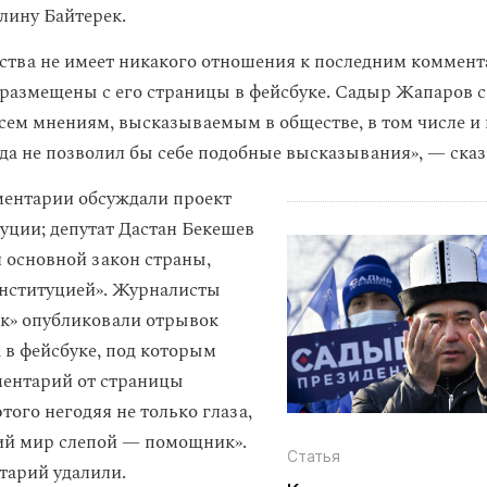
лину Байтерек.
рства не имеет никакого отношения к последним коммент
размещены с его страницы в фейсбуке. Садыр Жапаров 
всем мнениям, высказываемым в обществе, в том числе и
да не позволил бы себе подобные высказывания», — сказ
ментарии обсуждали проект
уции; депутат Дастан Бекешев
 основной закон страны,
анституцией». Журналисты
к» опубликовали отрывок
 в фейсбуке, под которым
ентарий от страницы
того негодяя не только глаза,
ий мир слепой — помощник».
Статья
арий удалили.