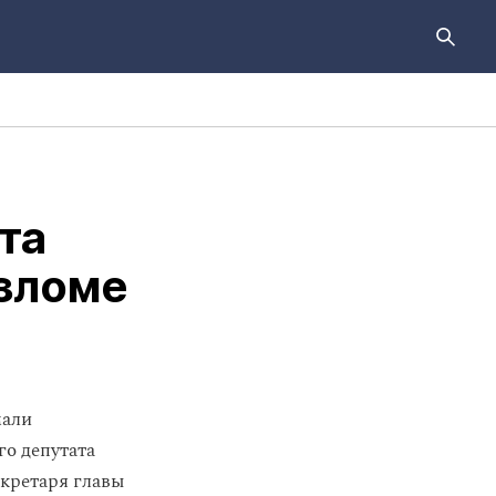
та
зломе
мали
го депутата
екретаря главы