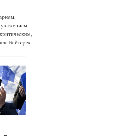
ариям,
с уважением
 критическим,
ала Байтерек.