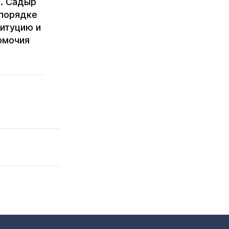
. Садыр
 порядке
итуцию и
омочия