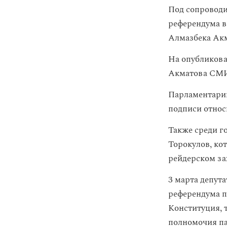
Под сопроводи
референдума в
Алмазбека Ак
На опубликова
Акматова СМИ
Парламентарий
подписи относ
Также среди г
Торокулов, ко
рейдерском за
3 марта депут
референдума п
Конституция, 
полномочия па