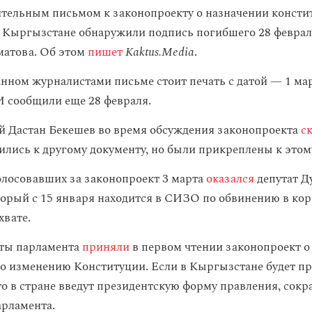
тельным письмом к законопроекту о назначении консти
 Кыргызстане обнаружили подпись погибшего 28 феврал
матова. Об этом
пишет
Kaktus.Media
.
нном журналистами письме стоит печать с датой — 1 март
 сообщили еще 28 февраля.
 Дастан Бекешев во время обсуждения законопроекта
с
ились к другому документу, но были прикреплены к этом
олосовавших за законопроект 3 марта
оказался
депутат 
торый с 15 января находится в СИЗО по обвинению в ко
хвате.
аты парламента
приняли
в первом чтении законопроект о
о изменению Конституции. Если в Кыргызстане будет пр
то в стране введут президентскую форму правления, сокр
рламента.