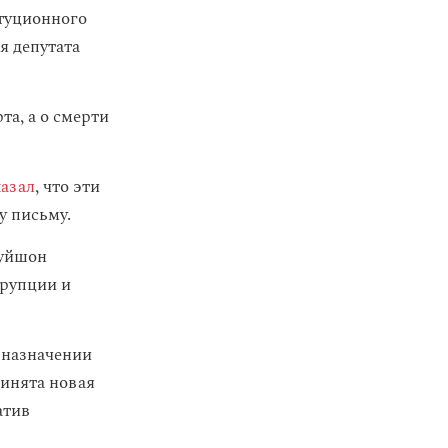
туционного
я депутата
а, а о смерти
казал
, что эти
у письму.
Дуйшон
ррупции и
 назначении
инята новая
атив