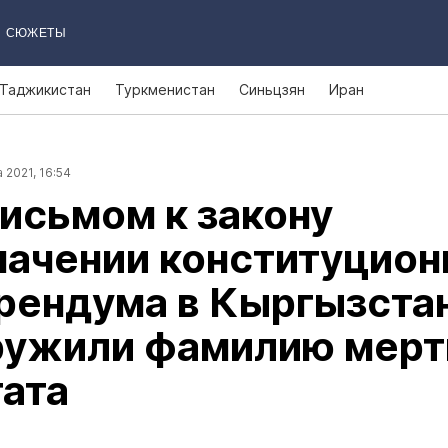
СЮЖЕТЫ
Таджикистан
Туркменистан
Синьцзян
Иран
 2021, 16:54
исьмом к закону
начении конституцион
рендума в Кыргызста
ружили фамилию мерт
ата