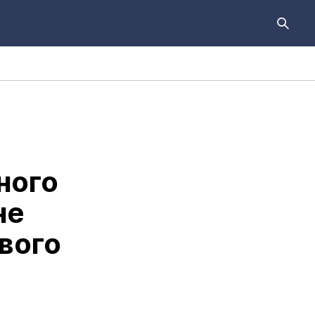
ного
не
вого