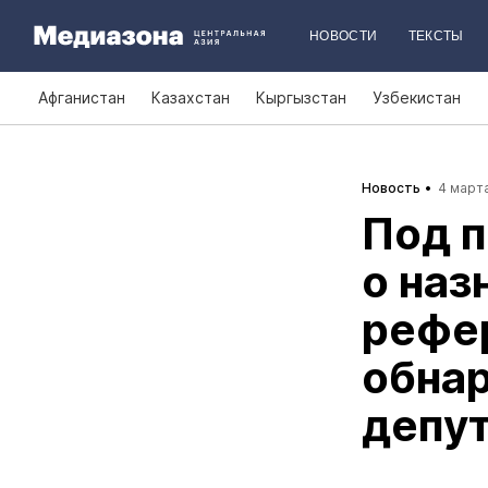
НОВОСТИ
ТЕКСТЫ
Афганистан
Казахстан
Кыргызстан
Узбекистан
Новость
4 марта
Под п
о наз
рефе
обна
депут