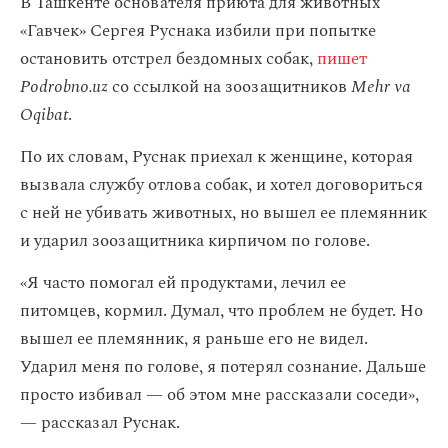
В Ташкенте основателя приюта для животных
«Гавчек» Сергея Руснака избили при попытке
остановить отстрел бездомных собак,
пишет
Podrobno.uz
со ссылкой на зоозащитников
Mehr va
Oqibat
.
По их словам, Руснак приехал к женщине, которая
вызвала службу отлова собак, и хотел договориться
с ней не убивать животных, но вышел ее племянник
и ударил зоозащитника кирпичом по голове.
«Я часто помогал ей продуктами, лечил ее
питомцев, кормил. Думал, что проблем не будет. Но
вышел ее племянник, я раньше его не видел.
Ударил меня по голове, я потерял сознание. Дальше
просто избивал — об этом мне рассказали соседи»,
— рассказал Руснак.