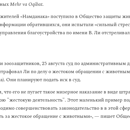
тных
Mehr va Oqibat
.
жителей «Намданака» поступило в Общество защиты жи
информации обратившихся, они испытали «сильный стресс
 управления благоустройства по имени В. Ли отстрелива
 зоозащитников, 25 августа суд по административным д
рафовал Ли по делу о жестоком обращении с животными
). Они планируют подать иск в суд.
 что его не пугает такое мизерное наказание в виде штр
ою "жестокую деятельность". Этот маленький пример по
ходимо совершенствовать законодательство в в этой сфер
ть за жестокое обращение с животными», — пишет Общ