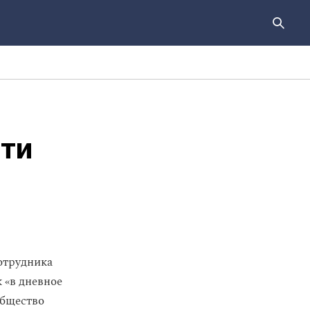
ти
отрудника
 «в дневное
бщество