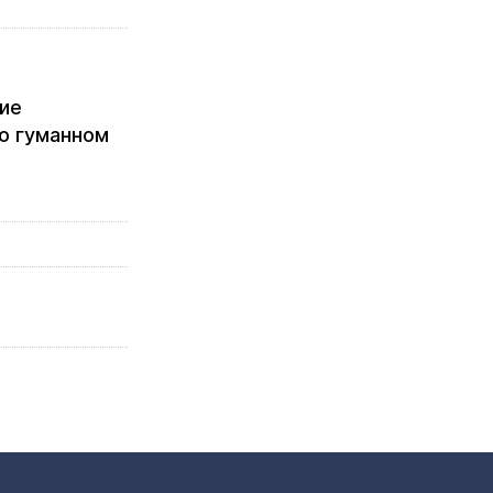
кие
 о гуманном