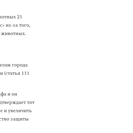
вотных 21
» из-за того,
л животных.
елам города
 (статья 111
афа и он
дтверждает тот
е и увеличить
ество защиты