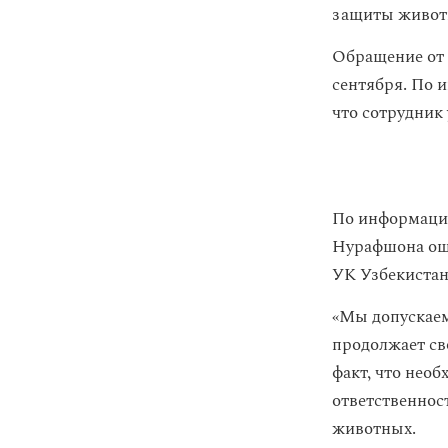
защиты живо
Обращение от 
сентября. По 
что сотрудник
По информации
Нурафшона ошт
УК Узбекистана
«Мы допускаем,
продолжает св
факт, что необ
ответственнос
животных.