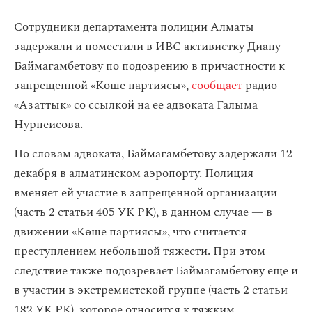
Сотрудники департамента полиции Алматы
задержали и поместили в
ИВС
активистку Диану
Баймагамбетову по подозрению в причастности к
запрещенной
«Көше партиясы»
,
сообщает
радио
«Азаттык» со ссылкой на ее адвоката Галыма
Нурпеисова.
По словам адвоката, Баймагамбетову задержали 12
декабря в алматинском аэропорту. Полиция
вменяет ей участие в запрещенной организации
(часть 2 статьи 405 УК РК), в данном случае — в
движении «Көше партиясы», что считается
преступлением небольшой тяжести. При этом
следствие также подозревает Баймагамбетову еще и
в участии в экстремистской группе (часть 2 статьи
182 УК РК), которое относится к тяжким