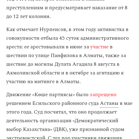
преступлениям и предусматривает наказание от 8
до 12 лет колонии.
Как отмечает Нурпеисов, в этом году активистка в
совокупности отбыла 45 суток административного
ареста: ее арестовывали в июне за
участие
в
шествии по улице Панфилова в Алматы, также за
шествие до могилы Дулата Агадила 8 августа в
Акмолинской области и в октябре за агитацию к
участию на митинге в Алматы.
Движение «Көше партиясы» было
запрещено
решением Есильского районного суда
Астаны
в мае
этого года. Суд посчитал, что оно продолжает
деятельность организации «Демократический
выбор Казахстана» (ДВК), уже признанной судом
экстремистской. С тех пор участники движения