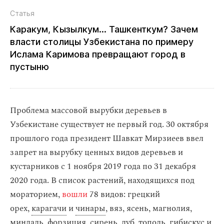
Статья
Каракум, Кызылкум... Ташкенткум? Зачем
власти столицы Узбекистана по примеру
Ислама Каримова превращают город в
пустыню
Проблема массовой вырубки деревьев в
Узбекистане существует не первый год. 30 октября
прошлого года президент Шавкат Мирзиеев
ввел
запрет на вырубку ценных видов деревьев и
кустарников с 1 ноября 2019 года по 31 декабря
2020 года. В список растений, находящихся под
мораторием,
вошли
78 видов: грецкий
орех,
карагачи
и
чинары
, вяз, ясень, магнолия,
миндаль,
форзиция
, сирень, дуб, тополь, гибискус и