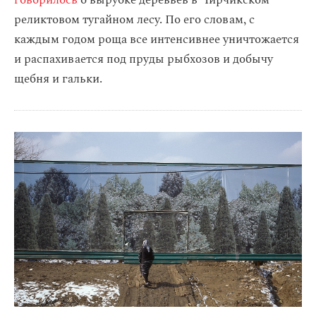
говорилось
о вырубке деревьев в Чирчикском
реликтовом тугайном лесу. По его словам, с
каждым годом роща все интенсивнее уничтожается
и распахивается под пруды рыбхозов и добычу
щебня и гальки.