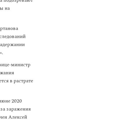
ва подозревают
ны на
иртанова
сследований
задержании
».
вице-министр
ржания
тся в растрате
июне 2020
-за заражения
чен Алексей