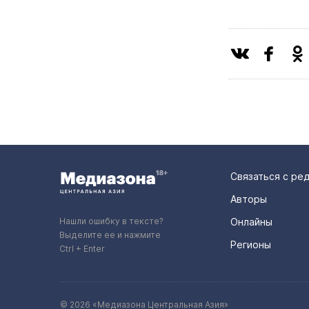
Связаться с ре
Авторы
Нашли ошибку в тексте?
Онлайны
Выделите ее и нажмите
Регионы
Ctrl + Enter
© 2026 «Медиазона Центральная Азия»