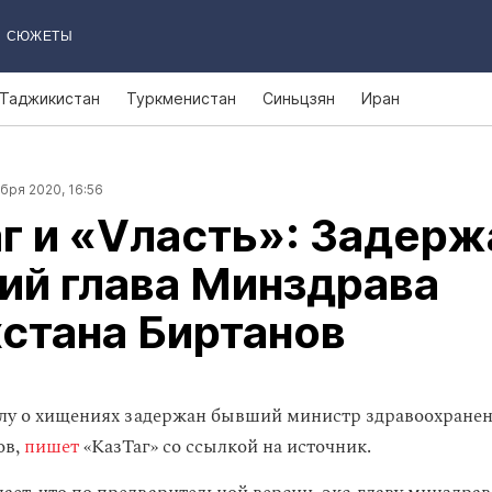
СЮЖЕТЫ
Таджикистан
Туркменистан
Синьцзян
Иран
бря 2020, 16:56
г и «Vласть»: Задерж
ий глава Минздрава
стана Биртанов
лу о хищениях задержан бывший министр здравоохранен
ов,
пишет
«КазТаг» со ссылкой на источник.