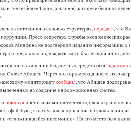
ает, что по предварительной версии, экс-главу минздра
 млн тенге (более 1 млн долларов), которые были выделе
.
аясь на источники в силовых структурах,
передает
, что Б
 коррупции. Пресс-секретарь службы экономических ра
оходов Минфина не подтвердил изданию информацию о 
тра и предложил подождать «хотя бы сегодняшний день
подозрению в хищении бюджетных средств был
задержан
ия Олжас Абишев. Через полтора месяца после его заде
инансовому мониторингу
сообщил
, что Абишев подозревае
, выделенных на создание информационных систем.
ов
покинул
пост главы министерства здравоохранения в 
ал в фейсбуке, что сам подал прошение об увольнении из
 и «осложнившейся пневмонии». На его место был назна