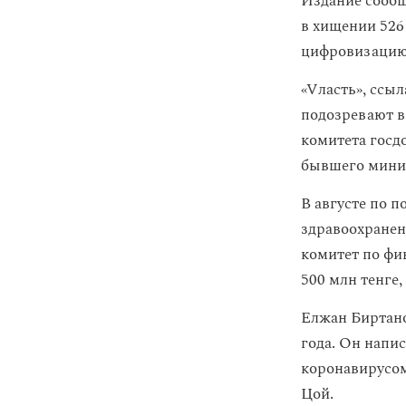
Издание сообщ
в хищении 526
цифровизацию
«Vласть», ссыл
подозревают в
комитета госд
бывшего минис
В августе по 
здравоохранен
комитет по ф
500 млн тенге
Елжан Биртан
года. Он напис
коронавирусом
Цой.