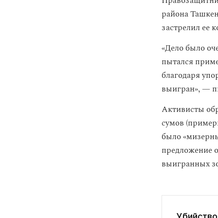
Правозащитник
района Ташкен
застрелил ее к
«Дело было оч
пытался пример
благодаря упо
выигран», — 
Активисты обр
сумов (пример
было «мизерны
предложение о
выигранных зо
Убийство