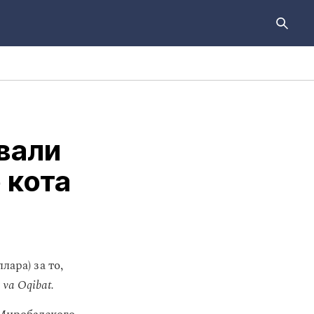
вали
 кота
лара) за то,
va Oqibat.