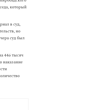
 Миробадского
седа, который
иал в суд,
тельств, но
чера суд был
а 446 тысяч
о наказание
ести
количество