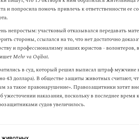
и пишут, что 15 октября к ним обратилась жительница
та и попросила помочь привлечь к ответственности ее со
ота.
ень непростым: участковый отказывался передавать матер
ить стороны, ссылался на то, что нет достаточно доказа
рству и профессионализму наших юристов - волонтеров, в
пишет
Mehr va Oqibat
.
атились в суд, который решил выписал штраф мужчине н
но 43 доллара). В обществе защиты животных считают, чт
м за такое правонарушение». Правозащитники хотят вн
б ужесточении наказания, поскольку в последнее время 
озащитниками судов увеличилось.
 животных