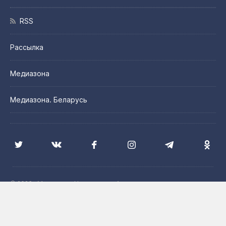
RSS
Рассылка
Медиазона
Медиазона. Беларусь
© 2026 «Медиазона Центральная Азия»
Цитирование материалов сайта допускается с указанием
источника и при наличии активной гиперссылки на сайт
Медиазона. Центральная Азия