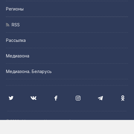
Регионы
RSS
Рассылка
Медиазона
Медиазона. Беларусь
© 2026 «Медиазона Центральная Азия»
Цитирование материалов сайта допускается с указанием
источника и при наличии активной гиперссылки на сайт