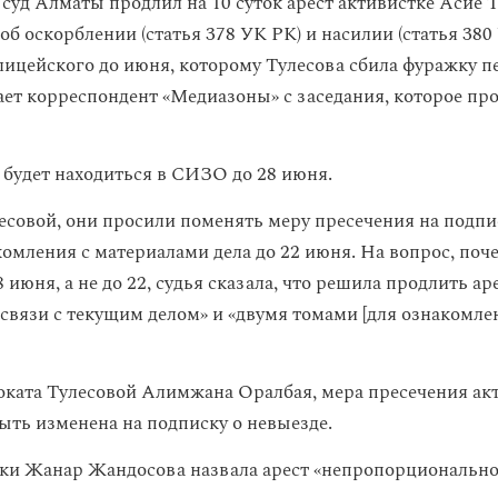
суд Алматы продлил на 10 суток арест активистке Асие Т
б оскорблении (статья 378 УК РК) и насилии (статья 380
ицейского до июня, которому Тулесова сбила фуражку 
ает корреспондент «Медиазоны» с заседания, которое пр
 будет находиться в СИЗО до 28 июня.
есовой, они просили поменять меру пресечения на подпи
омления с материалами дела до 22 июня. На вопрос, поче
 июня, а не до 22, судья сказала, что решила продлить аре
в связи с текущим делом» и «двумя томами [для ознакомле
оката Тулесовой Алимжана Оралбая, мера пресечения ак
ыть изменена на подписку о невыезде.
ки Жанар Жандосова назвала арест «непропорциональн