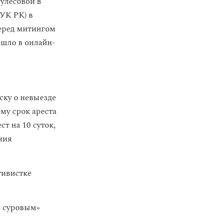
улесовой в
 УК РК) в
перед митингом
ошло в онлайн-
ску о невыезде
му срок ареста
ст на 10 суток,
ния
тивистке
о суровым»