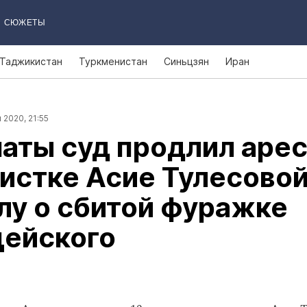
СЮЖЕТЫ
Таджикистан
Туркменистан
Синьцзян
Иран
 2020, 21:55
аты суд продлил аре
истке Асие Тулесово
лу о сбитой фуражке
цейского