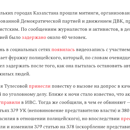
ольких городах Казахстана прошли митинги, организова
ованной Демократической партией и движением ДВК, п
истским. По сообщениям журналистов и активистов, в де
ией было
задержано
около 40 человек.
ень в социальных сетях
появилась
видеозапись с участием
вает фуражку полицейского, который, по словам очевидце
ел задержать после того, как она пыталась остановить ав
жилых людей.
ня Тулесовой
принесли
повестку о вызове на допрос в кач
по уголовному делу. Ближе к ночи стало известно, что а
тправили
в ИВС. Тогда же сообщили, в чем ее обвиняют
атьях 379 УК (неповиновение представителю власти) и 38
асилия в отношении полицейского), но впоследствии
пре
и и изменили 379 статью на 378 (оскорбление представит