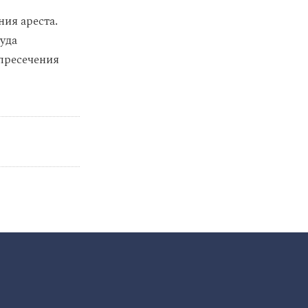
ния ареста.
уда
пресечения