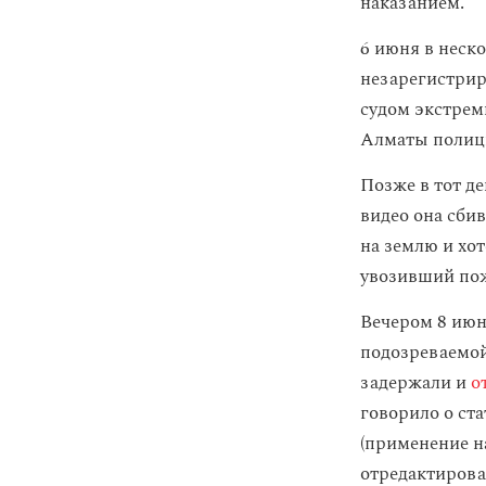
наказанием.
6 июня в неск
незарегистрир
судом экстрем
Алматы полиц
Позже в тот д
видео она сби
на землю и хот
увозивший по
Вечером 8 ию
подозреваемой 
задержали и
о
говорило о ст
(применение н
отредактировал