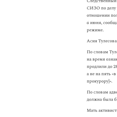
Следственный 
СИЗО по делу о
отношении пол
6 июня, сообщ
режиме.
Асия Тулесова
По словам Тул
на время ознак
продлили до 28
а не на пять «
прокурору]».
По словам адв
должна была б
Мать активист