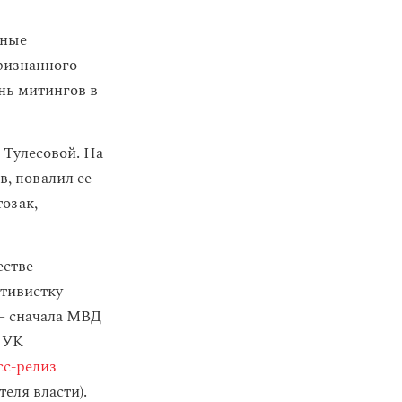
нные
ризнанного
нь митингов в
 Тулесовой. На
в, повалил ее
тозак,
естве
ктивистку
 — сначала МВД
0 УК
сс-релиз
еля власти).