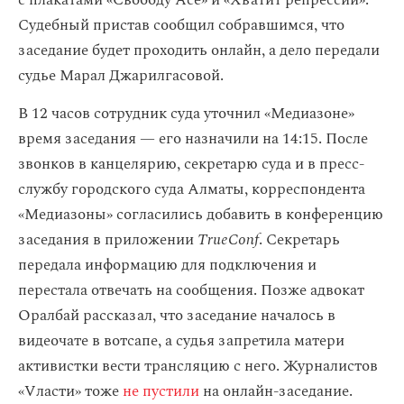
с плакатами «Свободу Асе» и «Хватит репрессий».
Судебный пристав сообщил собравшимся, что
заседание будет проходить онлайн, а дело передали
судье Марал Джарилгасовой.
В 12 часов сотрудник суда уточнил «Медиазоне»
время заседания — его назначили на 14:15. После
звонков в канцелярию, секретарю суда и в пресс-
службу городского суда Алматы, корреспондента
«Медиазоны» согласились добавить в конференцию
заседания в приложении
TrueConf
. Секретарь
передала информацию для подключения и
перестала отвечать на сообщения. Позже адвокат
Оралбай рассказал, что заседание началось в
видеочате в вотсапе, а судья запретила матери
активистки вести трансляцию с него. Журналистов
«Vласти» тоже
не пустили
на онлайн-заседание.