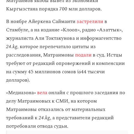
Матраимов якобы вывел из экономики
Кыргызстана порядка 700 млн долларов.
В ноябре Айеркена Саймаити
застрелили
в
Стамбуле, а на издание «Клооп», радио «Азаттык»,
журналиста Али Токтакунова и информагентство
24.kg,
которое перепечатало цитаты из
расследования, Матраимовы
подали
в суд. Истцы
требуют от редакций опровержений и компенсции
на сумму 45 миллионов сомов (644 тысячи
долларов).
«Медиазона»
вела
онлайн с прошлого заседания по
делу Матраимовых к СМИ, на котором
Матраимовы отказались от материальных
требований к
24.kg
, а представители редакций
потребовали отвода судьи.